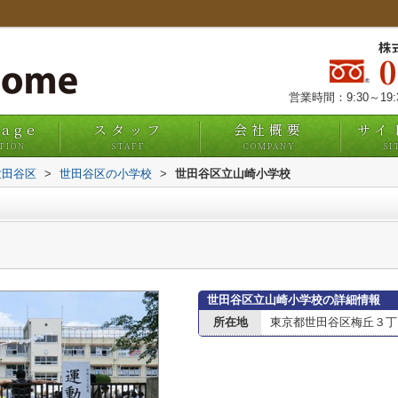
株
営業時間：9:30～19
uage
スタッフ
会社概要
サイ
TION
STAFF
COMPANY
SI
世田谷区
>
世田谷区の小学校
>
世田谷区立山崎小学校
世田谷区立山崎小学校の詳細情報
所在地
東京都世田谷区梅丘３丁目