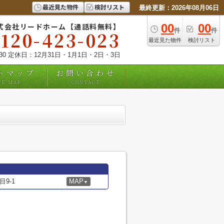
最近見た物件
検討リスト
最終更新：2026年08月06日
式会社リードホーム【通話料無料】
00
00
件
件
0120-423-023
最近見た物件
検討リスト
:30 定休日：12月31日・1月1日・2日・3日
トマップ
お問い合わせ
TE MAP
CONTACT
9-1
MAP
▼