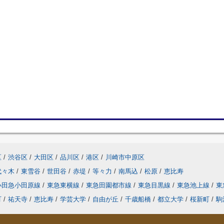
区
/
渋谷区
/
大田区
/
品川区
/
港区
/
川崎市中原区
代々木
/
東雪谷
/
世田谷
/
赤堤
/
等々力
/
南馬込
/
松原
/
恵比寿
小田急小田原線
/
東急東横線
/
東急田園都市線
/
東急目黒線
/
東急池上線
/
東
町
/
祐天寺
/
恵比寿
/
学芸大学
/
自由が丘
/
千歳船橋
/
都立大学
/
桜新町
/
駒