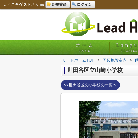
新規登録
ログイン
ようこそ
ゲスト
さん
ホーム
Lang
HOME
TRANSLA
リードホームTOP
>
周辺施設案内
>
世田谷区立山崎小学校
<<世田谷区の小学校の一覧へ