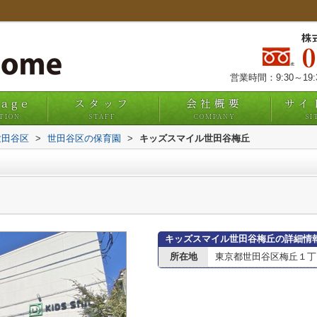
株
営業時間：9:30～19
uage
スタッフ
会社概要
サイ
TION
STAFF
COMPANY
SI
世田谷区
>
世田谷区の保育園
>
キッズスマイル世田谷梅丘
キッズスマイル世田谷梅丘の詳細情
所在地
東京都世田谷区梅丘１丁目