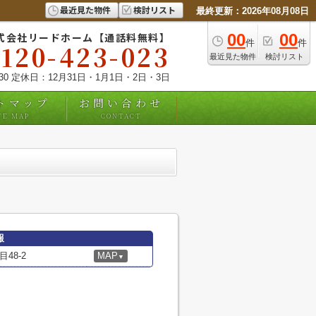
最近見た物件
検討リスト
最終更新：2026年08月08日
式会社リードホーム【通話料無料】
00
00
件
件
0120-423-023
最近見た物件
検討リスト
:30 定休日：12月31日・1月1日・2日・3日
トマップ
お問い合わせ
TE MAP
CONTACT
報
48-2
MAP
▼