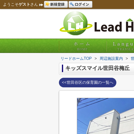
新規登録
ログイン
ようこそ
ゲスト
さん
ホーム
Lang
HOME
TRANSLA
リードホームTOP
>
周辺施設案内
>
キッズスマイル世田谷梅丘
<<世田谷区の保育園の一覧へ