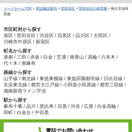
リードホームTOP
>
周辺施設案内
>
世田谷区
>
世田谷区の保育園
>
梅丘至誠保
育園
市区町村から探す
港区
/
世田谷区
/
渋谷区
/
目黒区
/
品川区
/
大田区
/
川崎市中原区
/
新宿区
町名から探す
港南
/
三田
/
赤坂
/
白金
/
芝浦
/
南青山
/
高輪
/
六本木
/
代々木
/
南麻布
路線から探す
山手線
/
南北線
/
東急東横線
/
東急田園都市線
/
日比谷線
/
京浜東北線
/
都営大江戸線
/
小田急小田原線
/
都営三田線
/
湘南新宿ライン宇須
駅から探す
麻布十番
/
品川
/
恵比寿
/
目黒
/
渋谷
/
広尾
/
白金高輪
/
田町
/
白金台
/
中目黒
電話でお問い合わせ