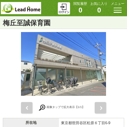
閲覧履歴
お気に入り
メニュー
0
0
梅丘至誠保育園
前
次
画像タップで拡大表示【
1
/1】
所在地
東京都世田谷区松原６丁目6-9