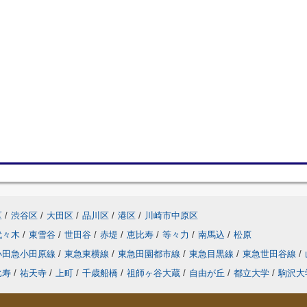
区
/
渋谷区
/
大田区
/
品川区
/
港区
/
川崎市中原区
代々木
/
東雪谷
/
世田谷
/
赤堤
/
恵比寿
/
等々力
/
南馬込
/
松原
小田急小田原線
/
東急東横線
/
東急田園都市線
/
東急目黒線
/
東急世田谷線
/
比寿
/
祐天寺
/
上町
/
千歳船橋
/
祖師ヶ谷大蔵
/
自由が丘
/
都立大学
/
駒沢大