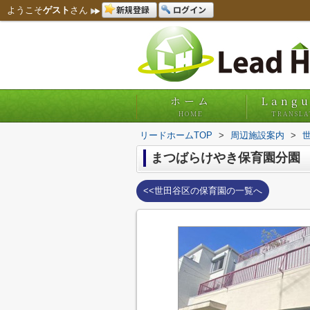
新規登録
ログイン
ようこそ
ゲスト
さん
ホーム
Lang
HOME
TRANSLA
リードホームTOP
>
周辺施設案内
>
まつばらけやき保育園分園
<<世田谷区の保育園の一覧へ