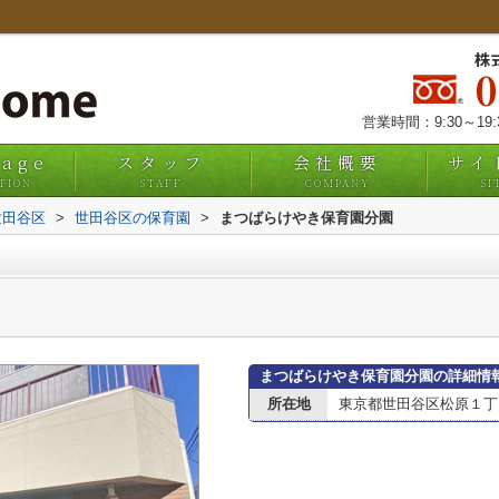
株
営業時間：9:30～19
uage
スタッフ
会社概要
サイ
TION
STAFF
COMPANY
SI
世田谷区
>
世田谷区の保育園
>
まつばらけやき保育園分園
まつばらけやき保育園分園の詳細情
所在地
東京都世田谷区松原１丁目