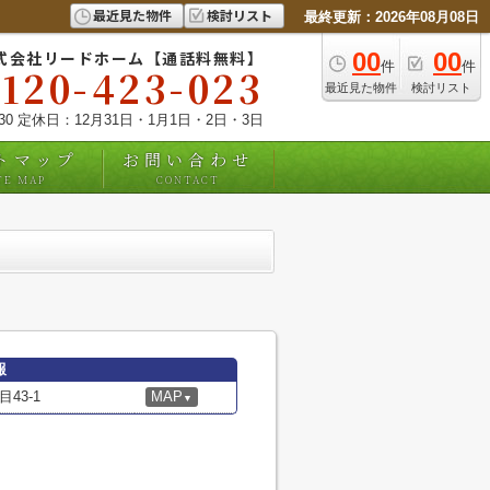
最近見た物件
検討リスト
最終更新：2026年08月08日
式会社リードホーム【通話料無料】
00
00
件
件
0120-423-023
最近見た物件
検討リスト
:30 定休日：12月31日・1月1日・2日・3日
トマップ
お問い合わせ
TE MAP
CONTACT
報
43-1
MAP
▼