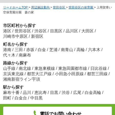
リードホームTOP
>
周辺施設案内
>
世田谷区
>
世田谷区の保育園
>
上用賀青い
空保育園分園 森の家
市区町村から探す
港区
/
世田谷区
/
渋谷区
/
目黒区
/
品川区
/
大田区
/
川崎市中原区
/
新宿区
町名から探す
港南
/
三田
/
赤坂
/
白金
/
芝浦
/
南青山
/
高輪
/
六本木
/
代々木
/
南麻布
路線から探す
山手線
/
南北線
/
東急東横線
/
東急田園都市線
/
日比谷線
/
京浜東北線
/
都営大江戸線
/
小田急小田原線
/
都営三田線
/
湘南新宿ライン宇須
駅から探す
麻布十番
/
品川
/
恵比寿
/
目黒
/
渋谷
/
広尾
/
白金高輪
/
田町
/
白金台
/
中目黒
電話でお問い合わせ