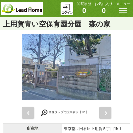
閲覧履歴
お気に入り
メニュー
0
0
上用賀青い空保育園分園 森の家
前
次
画像タップで拡大表示【
1
/1】
所在地
東京都世田谷区上用賀５丁目15-1