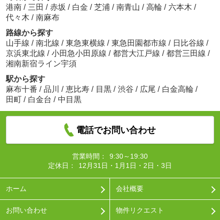
港南
/
三田
/
赤坂
/
白金
/
芝浦
/
南青山
/
高輪
/
六本木
/
代々木
/
南麻布
路線から探す
山手線
/
南北線
/
東急東横線
/
東急田園都市線
/
日比谷線
/
京浜東北線
/
小田急小田原線
/
都営大江戸線
/
都営三田線
/
湘南新宿ライン宇須
駅から探す
麻布十番
/
品川
/
恵比寿
/
目黒
/
渋谷
/
広尾
/
白金高輪
/
田町
/
白金台
/
中目黒
電話でお問い合わせ
営業時間：
9:30～19:30
定休日：
12月31日・1月1日・2日・3日
ホーム
会社概要
お問い合わせ
物件リクエスト