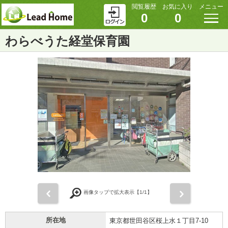
閲覧履歴
お気に入り
メニュー
0
0
わらべうた経堂保育園
前
次
画像タップで拡大表示【
1
/1】
所在地
東京都世田谷区桜上水１丁目7-10