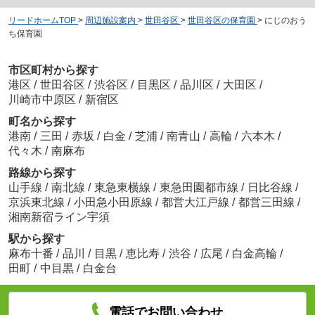
リードホームTOP
>
周辺施設案内
>
世田谷区
>
世田谷区の保育園
>
にじのおう
ち保育園
市区町村から探す
港区
/
世田谷区
/
渋谷区
/
目黒区
/
品川区
/
大田区
/
川崎市中原区
/
新宿区
町名から探す
港南
/
三田
/
赤坂
/
白金
/
芝浦
/
南青山
/
高輪
/
六本木
/
代々木
/
南麻布
路線から探す
山手線
/
南北線
/
東急東横線
/
東急田園都市線
/
日比谷線
/
京浜東北線
/
小田急小田原線
/
都営大江戸線
/
都営三田線
/
湘南新宿ライン宇須
駅から探す
麻布十番
/
品川
/
目黒
/
恵比寿
/
渋谷
/
広尾
/
白金高輪
/
田町
/
中目黒
/
白金台
電話でお問い合わせ