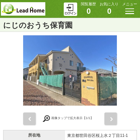
閲覧履歴
お気に入り
メニュー
0
0
にじのおうち保育園
前
次
画像タップで拡大表示【
1
/1】
所在地
東京都世田谷区桜上水２丁目11-1