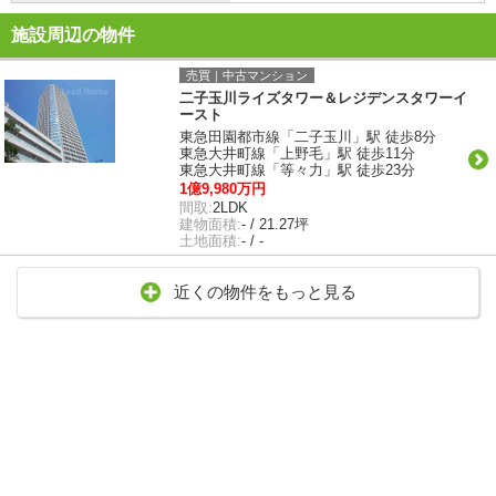
施設周辺の物件
売買｜中古マンション
二子玉川ライズタワー＆レジデンスタワーイ
ースト
東急田園都市線「二子玉川」駅 徒歩8分
東急大井町線「上野毛」駅 徒歩11分
東急大井町線「等々力」駅 徒歩23分
1億9,980万円
間取:
2LDK
建物面積:
- / 21.27坪
土地面積:
- / -
近くの物件をもっと見る