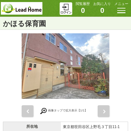
閲覧履歴
お気に入り
メニュー
0
0
かほる保育園
前
次
画像タップで拡大表示【
1
/1】
所在地
東京都世田谷区上野毛３丁目11-1