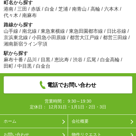
町名から探す
港南
/
三田
/
赤坂
/
白金
/
芝浦
/
南青山
/
高輪
/
六本木
/
代々木
/
南麻布
路線から探す
山手線
/
南北線
/
東急東横線
/
東急田園都市線
/
日比谷線
/
京浜東北線
/
小田急小田原線
/
都営大江戸線
/
都営三田線
/
湘南新宿ライン宇須
駅から探す
麻布十番
/
品川
/
目黒
/
恵比寿
/
渋谷
/
広尾
/
白金高輪
/
田町
/
中目黒
/
白金台
電話でお問い合わせ
営業時間：
9:30～19:30
定休日：
12月31日・1月1日・2日・3日
ホーム
会社概要
お問い合わせ
物件リクエスト