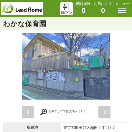
閲覧履歴
お気に入り
メニュー
0
0
わかな保育園
前
次
画像タップで拡大表示【
1
/1】
所在地
東京都世田谷区瀬田１丁目7-7