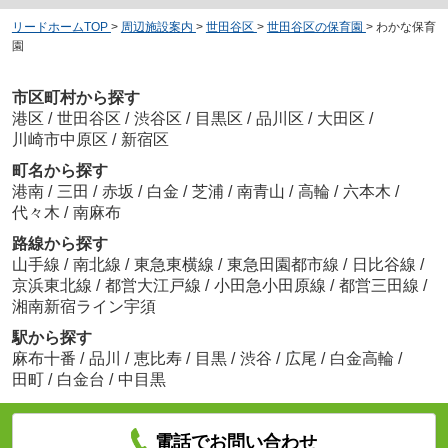
リードホームTOP
>
周辺施設案内
>
世田谷区
>
世田谷区の保育園
>
わかな保育
園
市区町村から探す
港区
/
世田谷区
/
渋谷区
/
目黒区
/
品川区
/
大田区
/
川崎市中原区
/
新宿区
町名から探す
港南
/
三田
/
赤坂
/
白金
/
芝浦
/
南青山
/
高輪
/
六本木
/
代々木
/
南麻布
路線から探す
山手線
/
南北線
/
東急東横線
/
東急田園都市線
/
日比谷線
/
京浜東北線
/
都営大江戸線
/
小田急小田原線
/
都営三田線
/
湘南新宿ライン宇須
駅から探す
麻布十番
/
品川
/
恵比寿
/
目黒
/
渋谷
/
広尾
/
白金高輪
/
田町
/
白金台
/
中目黒
電話でお問い合わせ