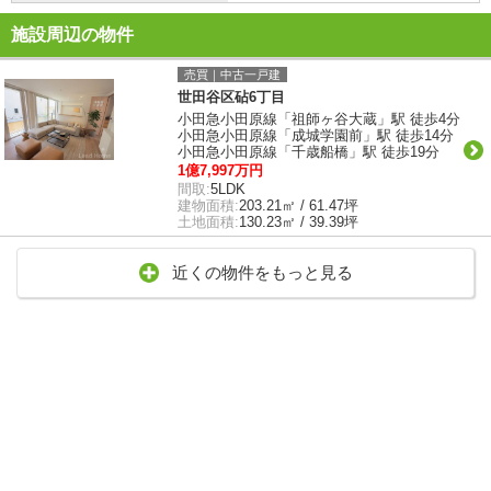
施設周辺の物件
売買｜中古一戸建
世田谷区砧6丁目
小田急小田原線「祖師ヶ谷大蔵」駅 徒歩4分
小田急小田原線「成城学園前」駅 徒歩14分
小田急小田原線「千歳船橋」駅 徒歩19分
1億7,997万円
間取:
5LDK
建物面積:
203.21㎡ / 61.47坪
土地面積:
130.23㎡ / 39.39坪
近くの物件をもっと見る