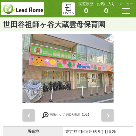
閲覧履歴
お気に入り
メニュー
0
0
世田谷祖師ヶ谷大蔵雲母保育園
前
次
画像タップで拡大表示【
1
/1】
所在地
東京都世田谷区砧８丁目6-25