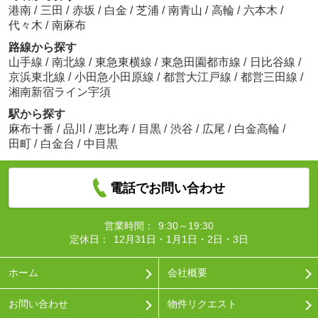
港南
/
三田
/
赤坂
/
白金
/
芝浦
/
南青山
/
高輪
/
六本木
/
代々木
/
南麻布
路線から探す
山手線
/
南北線
/
東急東横線
/
東急田園都市線
/
日比谷線
/
京浜東北線
/
小田急小田原線
/
都営大江戸線
/
都営三田線
/
湘南新宿ライン宇須
駅から探す
麻布十番
/
品川
/
恵比寿
/
目黒
/
渋谷
/
広尾
/
白金高輪
/
田町
/
白金台
/
中目黒
電話でお問い合わせ
営業時間：
9:30～19:30
定休日：
12月31日・1月1日・2日・3日
ホーム
会社概要
お問い合わせ
物件リクエスト