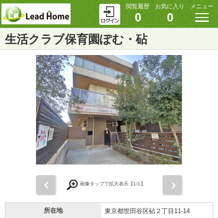
閲覧履歴
お気に入り
メニュー
0
0
生活クラブ保育園ぽむ・砧
前
次
画像タップで拡大表示【
1
/1】
所在地
東京都世田谷区砧２丁目11-14