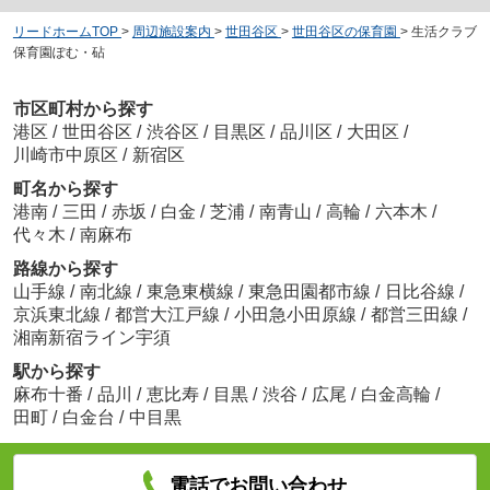
リードホームTOP
>
周辺施設案内
>
世田谷区
>
世田谷区の保育園
>
生活クラブ
保育園ぽむ・砧
市区町村から探す
港区
/
世田谷区
/
渋谷区
/
目黒区
/
品川区
/
大田区
/
川崎市中原区
/
新宿区
町名から探す
港南
/
三田
/
赤坂
/
白金
/
芝浦
/
南青山
/
高輪
/
六本木
/
代々木
/
南麻布
路線から探す
山手線
/
南北線
/
東急東横線
/
東急田園都市線
/
日比谷線
/
京浜東北線
/
都営大江戸線
/
小田急小田原線
/
都営三田線
/
湘南新宿ライン宇須
駅から探す
麻布十番
/
品川
/
恵比寿
/
目黒
/
渋谷
/
広尾
/
白金高輪
/
田町
/
白金台
/
中目黒
電話でお問い合わせ