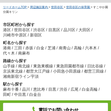
リードホームTOP
>
周辺施設案内
>
世田谷区
>
世田谷区の保育園
>
すこやか園
分園キリン
市区町村から探す
港区
/
世田谷区
/
渋谷区
/
目黒区
/
品川区
/
大田区
/
川崎市中原区
/
新宿区
町名から探す
港南
/
三田
/
赤坂
/
白金
/
芝浦
/
南青山
/
高輪
/
六本木
/
代々木
/
南麻布
路線から探す
山手線
/
南北線
/
東急東横線
/
東急田園都市線
/
日比谷線
/
京浜東北線
/
都営大江戸線
/
小田急小田原線
/
都営三田線
/
湘南新宿ライン宇須
駅から探す
麻布十番
/
品川
/
恵比寿
/
目黒
/
渋谷
/
広尾
/
白金高輪
/
田町
/
中目黒
/
白金台
電話でお問い合わせ