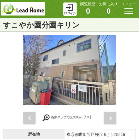
閲覧履歴
お気に入り
メニュー
0
0
すこやか園分園キリン
前
次
画像タップで拡大表示【
1
/1】
所在地
東京都世田谷区桜丘５丁目19-16