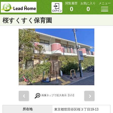
閲覧履歴
お気に入り
メニュー
0
0
桜すくすく保育園
前
次
画像タップで拡大表示【
1
/1】
所在地
東京都世田谷区桜３丁目19-13