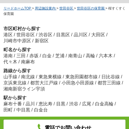
リードホームTOP
>
周辺施設案内
>
世田谷区
>
世田谷区の保育園
>
桜すくすく
保育園
市区町村から探す
港区
/
世田谷区
/
渋谷区
/
目黒区
/
品川区
/
大田区
/
川崎市中原区
/
新宿区
町名から探す
港南
/
三田
/
赤坂
/
白金
/
芝浦
/
南青山
/
高輪
/
六本木
/
代々木
/
南麻布
路線から探す
山手線
/
南北線
/
東急東横線
/
東急田園都市線
/
日比谷線
/
京浜東北線
/
都営大江戸線
/
小田急小田原線
/
都営三田線
/
湘南新宿ライン宇須
駅から探す
麻布十番
/
品川
/
恵比寿
/
目黒
/
渋谷
/
広尾
/
白金高輪
/
田町
/
中目黒
/
白金台
電話でお問い合わせ