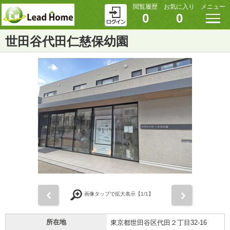
閲覧履歴
お気に入り
メニュー
0
0
世田谷代田仁慈保幼園
前
次
画像タップで拡大表示【
1
/1】
所在地
東京都世田谷区代田２丁目32-16