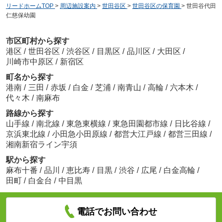
リードホームTOP
>
周辺施設案内
>
世田谷区
>
世田谷区の保育園
>
世田谷代田
仁慈保幼園
市区町村から探す
港区
/
世田谷区
/
渋谷区
/
目黒区
/
品川区
/
大田区
/
川崎市中原区
/
新宿区
町名から探す
港南
/
三田
/
赤坂
/
白金
/
芝浦
/
南青山
/
高輪
/
六本木
/
代々木
/
南麻布
路線から探す
山手線
/
南北線
/
東急東横線
/
東急田園都市線
/
日比谷線
/
京浜東北線
/
小田急小田原線
/
都営大江戸線
/
都営三田線
/
湘南新宿ライン宇須
駅から探す
麻布十番
/
品川
/
恵比寿
/
目黒
/
渋谷
/
広尾
/
白金高輪
/
田町
/
白金台
/
中目黒
電話でお問い合わせ