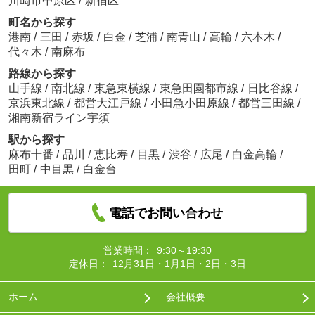
川崎市中原区
/
新宿区
町名から探す
港南
/
三田
/
赤坂
/
白金
/
芝浦
/
南青山
/
高輪
/
六本木
/
代々木
/
南麻布
路線から探す
山手線
/
南北線
/
東急東横線
/
東急田園都市線
/
日比谷線
/
京浜東北線
/
都営大江戸線
/
小田急小田原線
/
都営三田線
/
湘南新宿ライン宇須
駅から探す
麻布十番
/
品川
/
恵比寿
/
目黒
/
渋谷
/
広尾
/
白金高輪
/
田町
/
中目黒
/
白金台
電話でお問い合わせ
営業時間：
9:30～19:30
定休日：
12月31日・1月1日・2日・3日
ホーム
会社概要