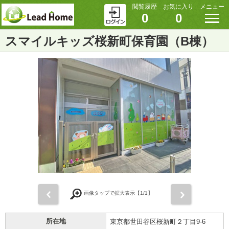
閲覧履歴
お気に入り
メニュー
0
0
スマイルキッズ桜新町保育園（B棟）
前
次
画像タップで拡大表示【
1
/1】
所在地
東京都世田谷区桜新町２丁目9-6