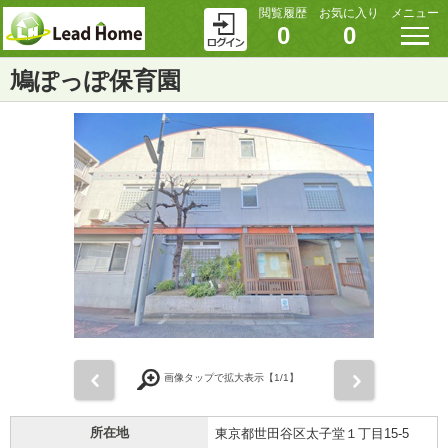
閲覧履歴
お気に入り
メニュー
0
0
鳩ぽっぽ保育園
前
次
画像タップで拡大表示【
1
/1】
所在地
東京都世田谷区太子堂１丁目15-5