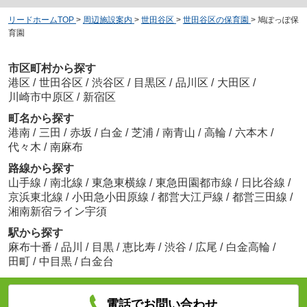
リードホームTOP
>
周辺施設案内
>
世田谷区
>
世田谷区の保育園
>
鳩ぽっぽ保
育園
市区町村から探す
港区
/
世田谷区
/
渋谷区
/
目黒区
/
品川区
/
大田区
/
川崎市中原区
/
新宿区
町名から探す
港南
/
三田
/
赤坂
/
白金
/
芝浦
/
南青山
/
高輪
/
六本木
/
代々木
/
南麻布
路線から探す
山手線
/
南北線
/
東急東横線
/
東急田園都市線
/
日比谷線
/
京浜東北線
/
小田急小田原線
/
都営大江戸線
/
都営三田線
/
湘南新宿ライン宇須
駅から探す
麻布十番
/
品川
/
目黒
/
恵比寿
/
渋谷
/
広尾
/
白金高輪
/
田町
/
中目黒
/
白金台
電話でお問い合わせ