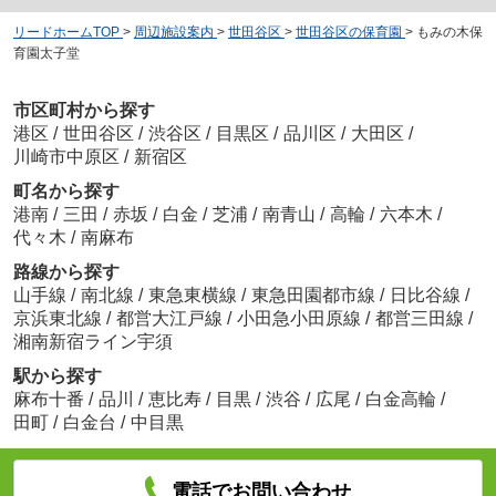
リードホームTOP
>
周辺施設案内
>
世田谷区
>
世田谷区の保育園
>
もみの木保
育園太子堂
市区町村から探す
港区
/
世田谷区
/
渋谷区
/
目黒区
/
品川区
/
大田区
/
川崎市中原区
/
新宿区
町名から探す
港南
/
三田
/
赤坂
/
白金
/
芝浦
/
南青山
/
高輪
/
六本木
/
代々木
/
南麻布
路線から探す
山手線
/
南北線
/
東急東横線
/
東急田園都市線
/
日比谷線
/
京浜東北線
/
都営大江戸線
/
小田急小田原線
/
都営三田線
/
湘南新宿ライン宇須
駅から探す
麻布十番
/
品川
/
恵比寿
/
目黒
/
渋谷
/
広尾
/
白金高輪
/
田町
/
白金台
/
中目黒
電話でお問い合わせ