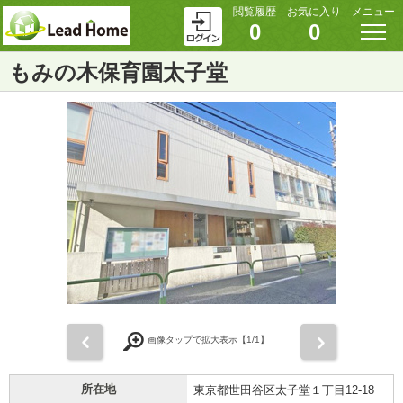
閲覧履歴
お気に入り
メニュー
0
0
もみの木保育園太子堂
前
次
画像タップで拡大表示【
1
/1】
所在地
東京都世田谷区太子堂１丁目12-18