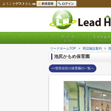
新規登録
ログイン
ようこそ
ゲスト
さん
ホーム
Lang
HOME
TRANSLA
リードホームTOP
>
周辺施設案内
>
池尻かもめ保育園
<<世田谷区の保育園の一覧へ