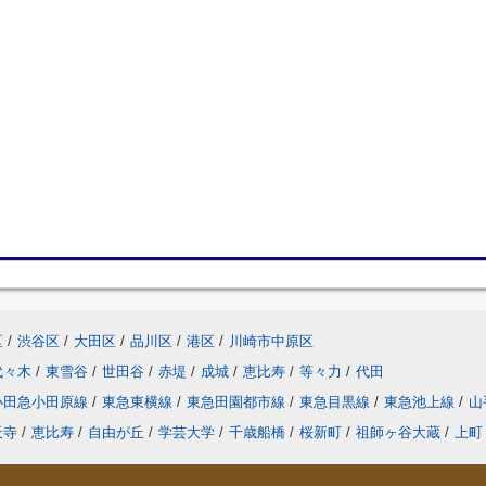
区
/
渋谷区
/
大田区
/
品川区
/
港区
/
川崎市中原区
代々木
/
東雪谷
/
世田谷
/
赤堤
/
成城
/
恵比寿
/
等々力
/
代田
小田急小田原線
/
東急東横線
/
東急田園都市線
/
東急目黒線
/
東急池上線
/
山
天寺
/
恵比寿
/
自由が丘
/
学芸大学
/
千歳船橋
/
桜新町
/
祖師ヶ谷大蔵
/
上町