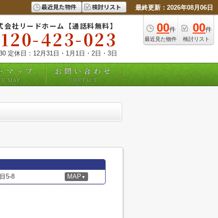
最近見た物件
検討リスト
最終更新：2026年08月06日
式会社リードホーム【通話料無料】
00
00
件
件
0120-423-023
最近見た物件
検討リスト
:30 定休日：12月31日・1月1日・2日・3日
トマップ
お問い合わせ
TE MAP
CONTACT
5-8
MAP
▼