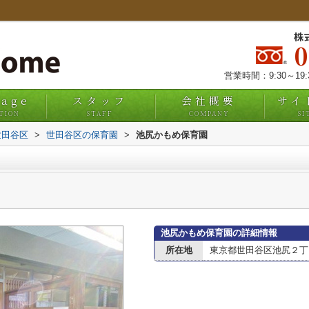
株
営業時間：9:30～19
uage
スタッフ
会社概要
サイ
TION
STAFF
COMPANY
SI
世田谷区
>
世田谷区の保育園
>
池尻かもめ保育園
池尻かもめ保育園の詳細情報
所在地
東京都世田谷区池尻２丁目