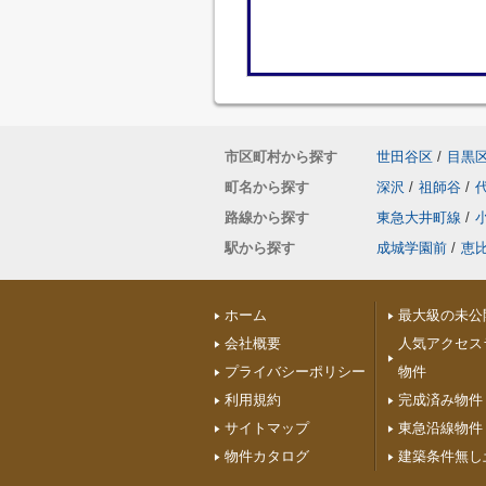
市区町村から探す
世田谷区
/
目黒
町名から探す
深沢
/
祖師谷
/
路線から探す
東急大井町線
/
駅から探す
成城学園前
/
恵
ホーム
最大級の未公
会社概要
人気アクセス
プライバシーポリシー
物件
利用規約
完成済み物件
サイトマップ
東急沿線物件
物件カタログ
建築条件無し