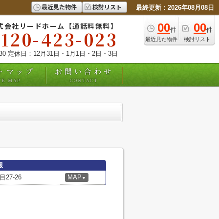
最近見た物件
検討リスト
最終更新：2026年08月08日
式会社リードホーム【通話料無料】
00
00
件
件
0120-423-023
最近見た物件
検討リスト
:30 定休日：12月31日・1月1日・2日・3日
トマップ
お問い合わせ
TE MAP
CONTACT
報
7-26
MAP
▼