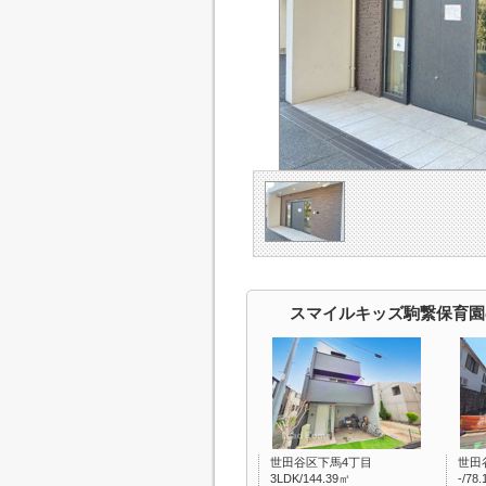
スマイルキッズ駒繋保育園
世田谷区下馬4丁目
世田
3LDK/144.39㎡
-/78