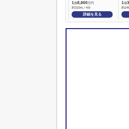
1
8,800
1
億
万円
億
約310m／4分
約24
詳細を見る