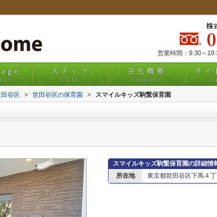
株
営業時間：9:30～19
uage
スタッフ
会社概要
サイ
TION
STAFF
COMPANY
SI
世田谷区
>
世田谷区の保育園
>
スマイルキッズ駒繋保育園
スマイルキッズ駒繋保育園の詳細情
所在地
東京都世田谷区下馬４丁目2