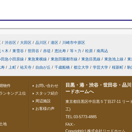
区
/
渋谷区
/
大田区
/
品川区
/
港区
/
川崎市中原区
代々木
/
東雪谷
/
世田谷
/
赤堤
/
恵比寿
/
等々力
/
松原
/
南馬込
小田急小田原線
/
東急東横線
/
東急田園都市線
/
東急目黒線
/
東急池上線
/
東
比寿
/
上町
/
祐天寺
/
自由が丘
/
千歳船橋
/
都立大学
/
学芸大学
/
桜新町
/
駒
目黒・港・渋谷・世田谷・品川
開物件
お問い合わせ
ードホームへ
ランキング上位
スタッフ紹介
周辺施設
東京都目黒区中目黒５丁目27-11 リード
お客様の声
工)
TEL:03-5773-4885
土地
FAX:-
Copyright(c) 株式会社リードホーム