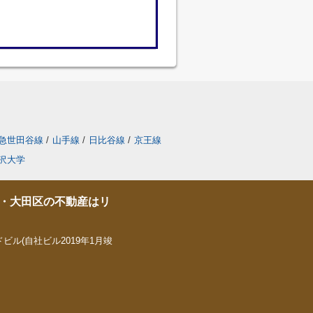
急世田谷線
/
山手線
/
日比谷線
/
京王線
沢大学
・大田区の不動産はリ
ビル(自社ビル2019年1月竣