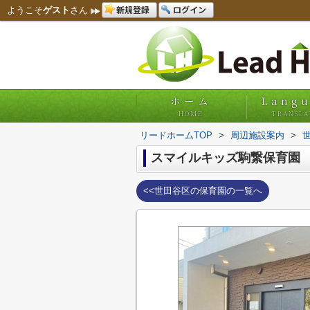
新規登録
ログイン
ようこそ
ゲスト
さん
ホーム
Lang
HOME
TRANSLA
リードホームTOP
>
周辺施設案内
>
スマイルキッズ駒繋保育園
<<世田谷区の保育園の一覧へ