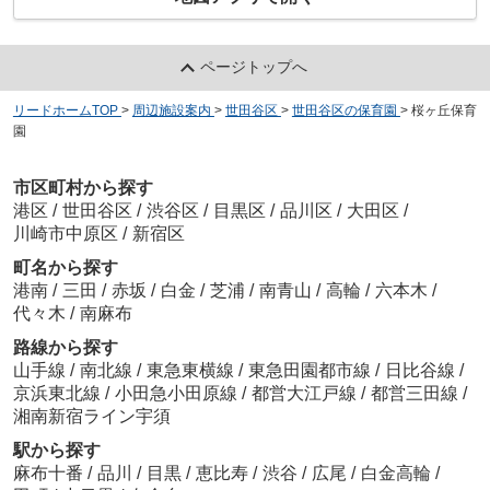
ページトップへ
リードホームTOP
>
周辺施設案内
>
世田谷区
>
世田谷区の保育園
>
桜ヶ丘保育
園
市区町村から探す
港区
/
世田谷区
/
渋谷区
/
目黒区
/
品川区
/
大田区
/
川崎市中原区
/
新宿区
町名から探す
港南
/
三田
/
赤坂
/
白金
/
芝浦
/
南青山
/
高輪
/
六本木
/
代々木
/
南麻布
路線から探す
山手線
/
南北線
/
東急東横線
/
東急田園都市線
/
日比谷線
/
京浜東北線
/
小田急小田原線
/
都営大江戸線
/
都営三田線
/
湘南新宿ライン宇須
駅から探す
麻布十番
/
品川
/
目黒
/
恵比寿
/
渋谷
/
広尾
/
白金高輪
/