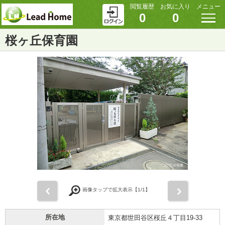
閲覧履歴
お気に入り
メニュー
0
0
桜ヶ丘保育園
前
次
画像タップで拡大表示【
1
/1】
所在地
東京都世田谷区桜丘４丁目19-33