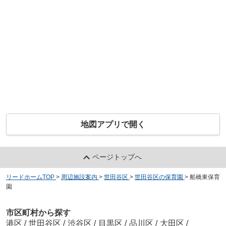
地図アプリで開く
ページトップへ
リードホームTOP
>
周辺施設案内
>
世田谷区
>
世田谷区の保育園
>
船橋東保育
園
市区町村から探す
港区
/
世田谷区
/
渋谷区
/
目黒区
/
品川区
/
大田区
/