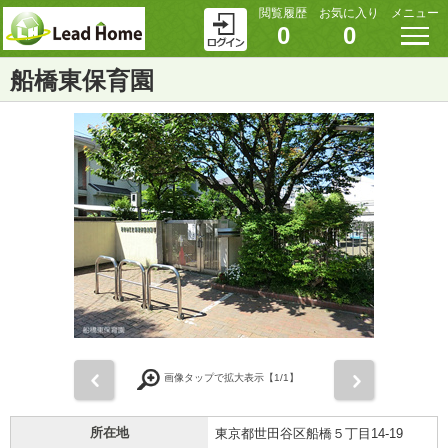
閲覧履歴
お気に入り
メニュー
0
0
船橋東保育園
前
次
画像タップで拡大表示【
1
/1】
所在地
東京都世田谷区船橋５丁目14-19