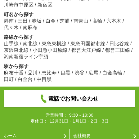
川崎市中原区
/
新宿区
町名から探す
港南
/
三田
/
赤坂
/
白金
/
芝浦
/
南青山
/
高輪
/
六本木
/
代々木
/
南麻布
路線から探す
山手線
/
南北線
/
東急東横線
/
東急田園都市線
/
日比谷線
/
京浜東北線
/
小田急小田原線
/
都営大江戸線
/
都営三田線
/
湘南新宿ライン宇須
駅から探す
麻布十番
/
品川
/
恵比寿
/
目黒
/
渋谷
/
広尾
/
白金高輪
/
田町
/
白金台
/
中目黒
電話でお問い合わせ
営業時間：
9:30～19:30
定休日：
12月31日・1月1日・2日・3日
ホーム
会社概要