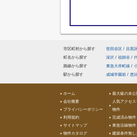
市区町村から探す
世田谷区
/
目黒
町名から探す
深沢
/
祖師谷
/
路線から探す
東急大井町線
/
駅から探す
成城学園前
/
恵
ホーム
最大級の未公
会社概要
人気アクセス
プライバシーポリシー
物件
利用規約
完成済み物件
サイトマップ
東急沿線物件
物件カタログ
建築条件無し