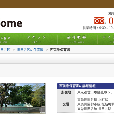
株
営業時間：9:30～19
uage
スタッフ
会社概要
サイ
TION
STAFF
COMPANY
SI
世田谷区
>
世田谷区の保育園
>
西弦巻保育園
西弦巻保育園の詳細情報
所在地
東京都世田谷区弦巻５丁目
東急世田谷線 上町駅
交通
東急田園都市線 桜新町
東急世田谷線 世田谷駅