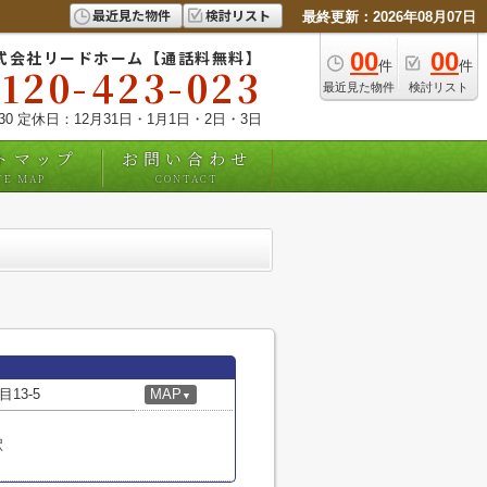
最近見た物件
検討リスト
最終更新：2026年08月07日
式会社リードホーム【通話料無料】
00
00
件
件
0120-423-023
最近見た物件
検討リスト
:30 定休日：12月31日・1月1日・2日・3日
トマップ
お問い合わせ
TE MAP
CONTACT
13-5
MAP
▼
駅