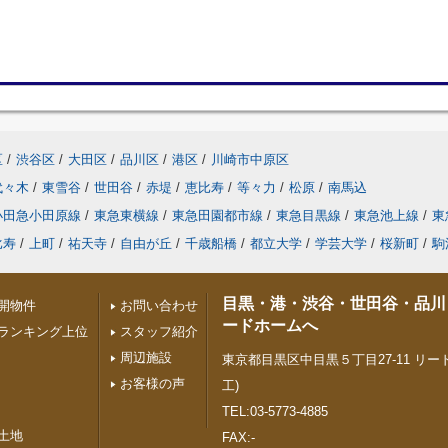
区
/
渋谷区
/
大田区
/
品川区
/
港区
/
川崎市中原区
代々木
/
東雪谷
/
世田谷
/
赤堤
/
恵比寿
/
等々力
/
松原
/
南馬込
小田急小田原線
/
東急東横線
/
東急田園都市線
/
東急目黒線
/
東急池上線
/
東
比寿
/
上町
/
祐天寺
/
自由が丘
/
千歳船橋
/
都立大学
/
学芸大学
/
桜新町
/
駒
目黒・港・渋谷・世田谷・品川
開物件
お問い合わせ
ードホームへ
ランキング上位
スタッフ紹介
周辺施設
東京都目黒区中目黒５丁目27-11 リード
お客様の声
工)
TEL:03-5773-4885
土地
FAX:-