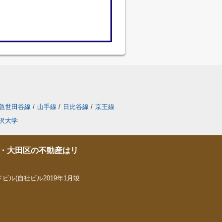
急世田谷線
/
山手線
/
日比谷線
/
京王線
沢大学
・大田区の不動産はリ
ビル(自社ビル2019年1月竣