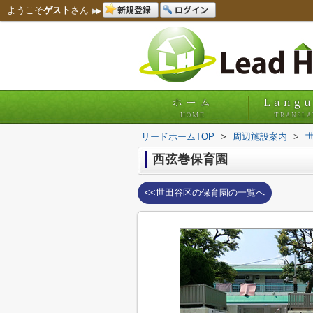
新規登録
ログイン
ようこそ
ゲスト
さん
ホーム
Lang
HOME
TRANSLA
リードホームTOP
>
周辺施設案内
>
西弦巻保育園
<<世田谷区の保育園の一覧へ