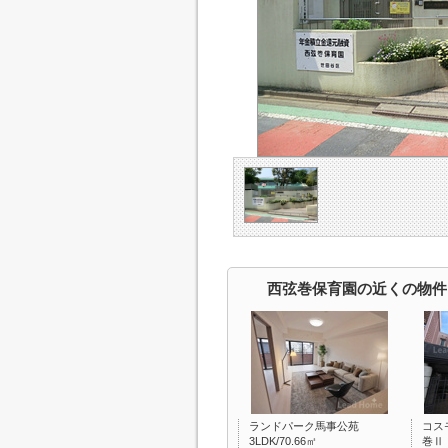
西弦巻保育園の近くの物件
ランドパーク馬事公苑
コス
3LDK/70.66㎡
巻Ⅱ