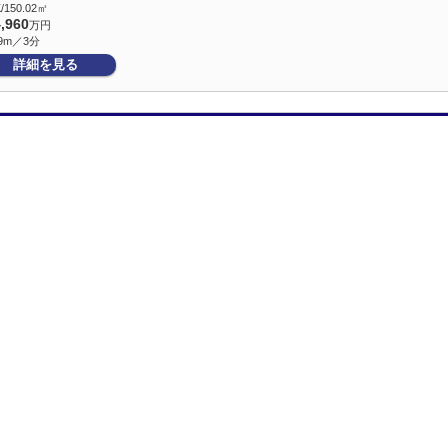
/150.02㎡
4,960
万円
9m／3分
詳細を見る