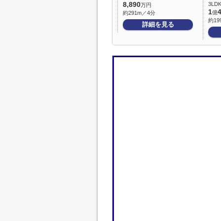
8,890
3LDK
万円
1
億
約291m／4分
約19
詳細を見る