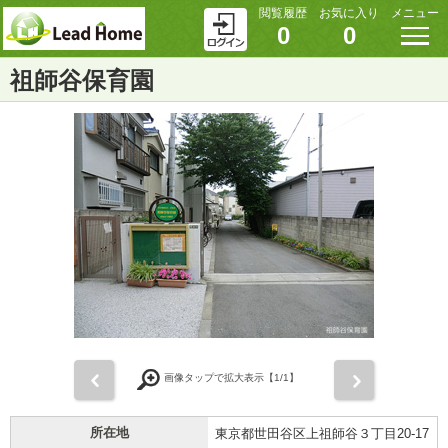
閲覧履歴
お気に入り
メニュー
0
0
祖師谷保育園
前
次
画像タップで拡大表示【
1
/1】
所在地
東京都世田谷区上祖師谷３丁目20-17