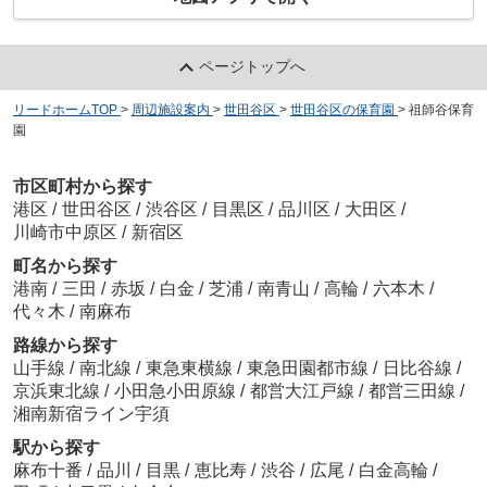
ページトップへ
リードホームTOP
>
周辺施設案内
>
世田谷区
>
世田谷区の保育園
>
祖師谷保育
園
市区町村から探す
港区
/
世田谷区
/
渋谷区
/
目黒区
/
品川区
/
大田区
/
川崎市中原区
/
新宿区
町名から探す
港南
/
三田
/
赤坂
/
白金
/
芝浦
/
南青山
/
高輪
/
六本木
/
代々木
/
南麻布
路線から探す
山手線
/
南北線
/
東急東横線
/
東急田園都市線
/
日比谷線
/
京浜東北線
/
小田急小田原線
/
都営大江戸線
/
都営三田線
/
湘南新宿ライン宇須
駅から探す
麻布十番
/
品川
/
目黒
/
恵比寿
/
渋谷
/
広尾
/
白金高輪
/