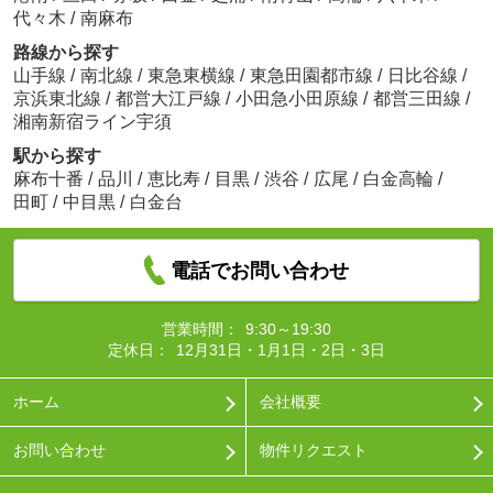
代々木
/
南麻布
路線から探す
山手線
/
南北線
/
東急東横線
/
東急田園都市線
/
日比谷線
/
京浜東北線
/
都営大江戸線
/
小田急小田原線
/
都営三田線
/
湘南新宿ライン宇須
駅から探す
麻布十番
/
品川
/
恵比寿
/
目黒
/
渋谷
/
広尾
/
白金高輪
/
田町
/
中目黒
/
白金台
電話でお問い合わせ
営業時間：
9:30～19:30
定休日：
12月31日・1月1日・2日・3日
ホーム
会社概要
お問い合わせ
物件リクエスト