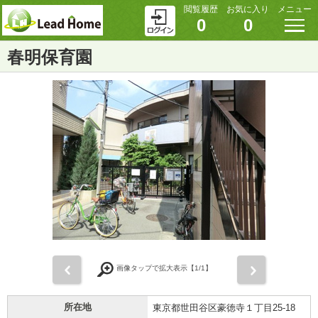
閲覧履歴
お気に入り
メニュー
0
0
春明保育園
前
次
画像タップで拡大表示【
1
/1】
所在地
東京都世田谷区豪徳寺１丁目25-18