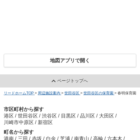
地図アプリで開く
ページトップへ
リードホームTOP
>
周辺施設案内
>
世田谷区
>
世田谷区の保育園
>
春明保育園
市区町村から探す
港区
/
世田谷区
/
渋谷区
/
目黒区
/
品川区
/
大田区
/
川崎市中原区
/
新宿区
町名から探す
港南
/
三田
/
赤坂
/
白金
/
芝浦
/
南青山
/
高輪
/
六本木
/