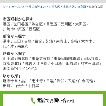
リードホームTOP
>
周辺施設案内
>
世田谷区
>
世田谷区の保育園
>
経堂保育園
市区町村から探す
港区
/
世田谷区
/
渋谷区
/
目黒区
/
品川区
/
大田区
/
川崎市中原区
/
新宿区
町名から探す
港南
/
三田
/
赤坂
/
白金
/
芝浦
/
南青山
/
高輪
/
六本木
/
代々木
/
南麻布
路線から探す
山手線
/
南北線
/
東急東横線
/
東急田園都市線
/
日比谷線
/
京浜東北線
/
都営大江戸線
/
小田急小田原線
/
都営三田線
/
湘南新宿ライン宇須
駅から探す
麻布十番
/
品川
/
恵比寿
/
目黒
/
渋谷
/
広尾
/
白金高輪
/
田町
/
白金台
/
中目黒
電話でお問い合わせ