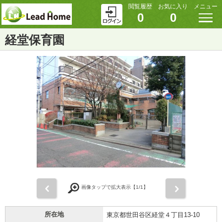
閲覧履歴
お気に入り
メニュー
0
0
経堂保育園
前
次
画像タップで拡大表示【
1
/1】
所在地
東京都世田谷区経堂４丁目13-10