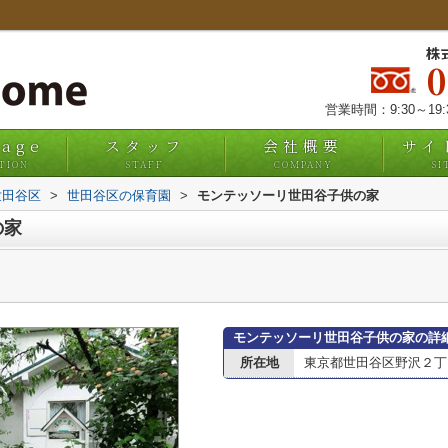
株
営業時間：9:30～19
uage
スタッフ
会社概要
サイ
TION
STAFF
COMPANY
SI
世田谷区
>
世田谷区の保育園
>
モンテッソーリ世田谷子供の家
の家
モンテッソーリ世田谷子供の家の詳
所在地
東京都世田谷区野沢２丁目