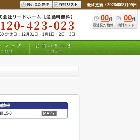
最近見た物件
検討リスト
最終更新：2026年08月09日
式会社リードホーム【通話料無料】
00
00
件
件
0120-423-023
最近見た物件
検討リスト
:30 定休日：12月31日・1月1日・2日・3日
トマップ
お問い合わせ
TE MAP
CONTACT
細情報
15-8
MAP
▼