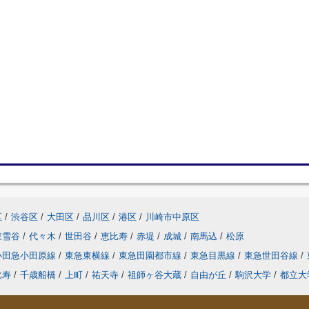
区
/
渋谷区
/
大田区
/
品川区
/
港区
/
川崎市中原区
東雪谷
/
代々木
/
世田谷
/
恵比寿
/
赤堤
/
成城
/
南馬込
/
松原
小田急小田原線
/
東急東横線
/
東急田園都市線
/
東急目黒線
/
東急世田谷線
/
比寿
/
千歳船橋
/
上町
/
祐天寺
/
祖師ヶ谷大蔵
/
自由が丘
/
駒沢大学
/
都立大