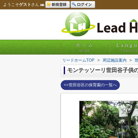
新規登録
ログイン
ようこそ
ゲスト
さん
ホーム
Lang
HOME
TRANSLA
リードホームTOP
>
周辺施設案内
>
モンテッソーリ世田谷子供
<<世田谷区の保育園の一覧へ