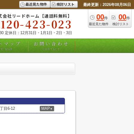
最近見た物件
検討リスト
最終更新：2026年08月06日
式会社リードホーム【通話料無料】
00
00
件
件
0120-423-023
最近見た物件
検討リスト
:30 定休日：12月31日・1月1日・2日・3日
トマップ
お問い合わせ
TE MAP
CONTACT
目6-12
MAP
▼