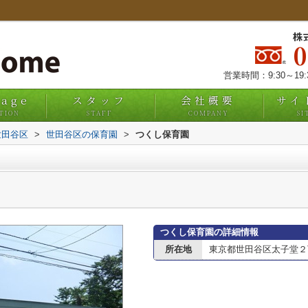
株
営業時間：9:30～19
uage
スタッフ
会社概要
サイ
TION
STAFF
COMPANY
SI
世田谷区
>
世田谷区の保育園
>
つくし保育園
つくし保育園の詳細情報
所在地
東京都世田谷区太子堂２丁