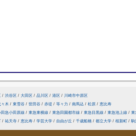
区
/
渋谷区
/
大田区
/
品川区
/
港区
/
川崎市中原区
代々木
/
東雪谷
/
世田谷
/
赤堤
/
等々力
/
南馬込
/
松原
/
恵比寿
小田急小田原線
/
東急東横線
/
東急田園都市線
/
東急目黒線
/
東急池上線
/
東
町
/
祐天寺
/
恵比寿
/
学芸大学
/
自由が丘
/
千歳船橋
/
都立大学
/
桜新町
/
駒