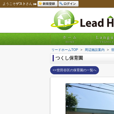
新規登録
ログイン
ようこそ
ゲスト
さん
ホーム
Lang
HOME
TRANSLA
リードホームTOP
>
周辺施設案内
>
つくし保育園
<<世田谷区の保育園の一覧へ