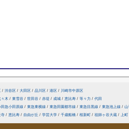
区
/
渋谷区
/
大田区
/
品川区
/
港区
/
川崎市中原区
代々木
/
東雪谷
/
世田谷
/
赤堤
/
成城
/
恵比寿
/
等々力
/
代田
小田急小田原線
/
東急東横線
/
東急田園都市線
/
東急目黒線
/
東急池上線
/
山
天寺
/
恵比寿
/
自由が丘
/
学芸大学
/
千歳船橋
/
桜新町
/
祖師ヶ谷大蔵
/
上町