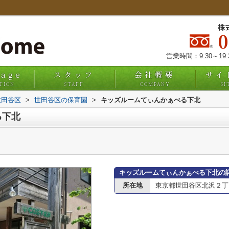
株
営業時間：9:30～19
uage
スタッフ
会社概要
サイ
TION
STAFF
COMPANY
SI
世田谷区
>
世田谷区の保育園
>
キッズルームてぃんかぁべる下北
る下北
キッズルームてぃんかぁべる下北の
所在地
東京都世田谷区北沢２丁目