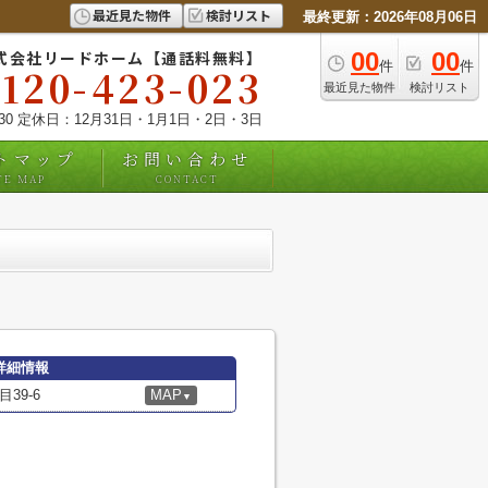
最近見た物件
検討リスト
最終更新：2026年08月06日
式会社リードホーム【通話料無料】
00
00
件
件
0120-423-023
最近見た物件
検討リスト
:30 定休日：12月31日・1月1日・2日・3日
トマップ
お問い合わせ
TE MAP
CONTACT
詳細情報
39-6
MAP
▼