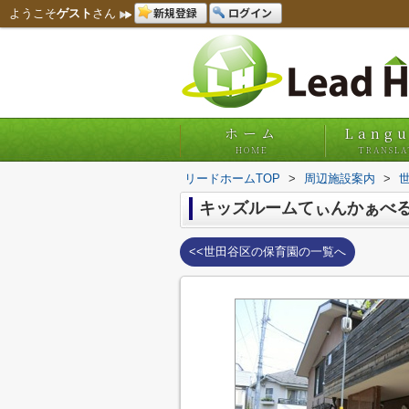
新規登録
ログイン
ようこそ
ゲスト
さん
ホーム
Lang
HOME
TRANSLA
リードホームTOP
>
周辺施設案内
>
キッズルームてぃんかぁべ
<<世田谷区の保育園の一覧へ