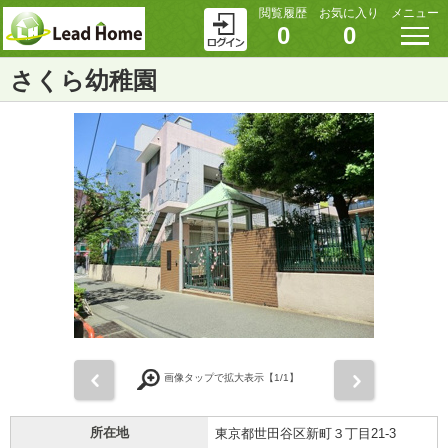
閲覧履歴
お気に入り
メニュー
0
0
さくら幼稚園
前
次
画像タップで拡大表示【
1
/1】
所在地
東京都世田谷区新町３丁目21-3