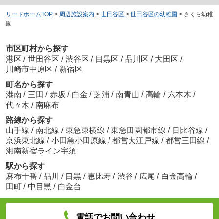
リードホームTOP
>
周辺施設案内
>
世田谷区
>
世田谷区の幼稚園
>
さくら幼稚
園
市区町村から探す
港区
/
世田谷区
/
渋谷区
/
目黒区
/
品川区
/
大田区
/
川崎市中原区
/
新宿区
町名から探す
港南
/
三田
/
赤坂
/
白金
/
芝浦
/
南青山
/
高輪
/
六本木
/
代々木
/
南麻布
路線から探す
山手線
/
南北線
/
東急東横線
/
東急田園都市線
/
日比谷線
/
京浜東北線
/
小田急小田原線
/
都営大江戸線
/
都営三田線
/
湘南新宿ライン宇須
駅から探す
麻布十番
/
品川
/
目黒
/
恵比寿
/
渋谷
/
広尾
/
白金高輪
/
田町
/
中目黒
/
白金台
電話でお問い合わせ