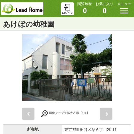
閲覧履歴
お気に入り
メニュー
0
0
あけぼの幼稚園
前
次
画像タップで拡大表示【
1
/1】
所在地
東京都世田谷区砧６丁目20-11