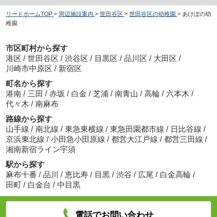
リードホームTOP
>
周辺施設案内
>
世田谷区
>
世田谷区の幼稚園
>
あけぼの幼
稚園
市区町村から探す
港区
/
世田谷区
/
渋谷区
/
目黒区
/
品川区
/
大田区
/
川崎市中原区
/
新宿区
町名から探す
港南
/
三田
/
赤坂
/
白金
/
芝浦
/
南青山
/
高輪
/
六本木
/
代々木
/
南麻布
路線から探す
山手線
/
南北線
/
東急東横線
/
東急田園都市線
/
日比谷線
/
京浜東北線
/
小田急小田原線
/
都営大江戸線
/
都営三田線
/
湘南新宿ライン宇須
駅から探す
麻布十番
/
品川
/
恵比寿
/
目黒
/
渋谷
/
広尾
/
白金高輪
/
田町
/
白金台
/
中目黒
電話でお問い合わせ