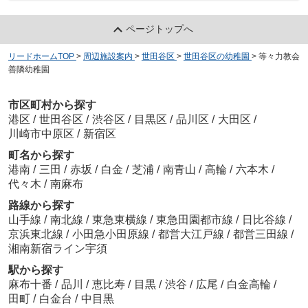
ページトップへ
リードホームTOP
>
周辺施設案内
>
世田谷区
>
世田谷区の幼稚園
>
等々力教会
善隣幼稚園
市区町村から探す
港区
/
世田谷区
/
渋谷区
/
目黒区
/
品川区
/
大田区
/
川崎市中原区
/
新宿区
町名から探す
港南
/
三田
/
赤坂
/
白金
/
芝浦
/
南青山
/
高輪
/
六本木
/
代々木
/
南麻布
路線から探す
山手線
/
南北線
/
東急東横線
/
東急田園都市線
/
日比谷線
/
京浜東北線
/
小田急小田原線
/
都営大江戸線
/
都営三田線
/
湘南新宿ライン宇須
駅から探す
麻布十番
/
品川
/
恵比寿
/
目黒
/
渋谷
/
広尾
/
白金高輪
/
田町
/
白金台
/
中目黒