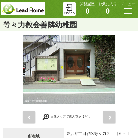
閲覧履歴
お気に入り
メニュー
0
0
等々力教会善隣幼稚園
前
次
画像タップで拡大表示【
1
/1】
東京都世田谷区等々力２丁目６－１
所在地