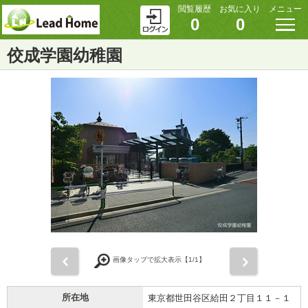
閲覧履歴
お気に入り
メニュー
0
0
佼成学園幼稚園
前
次
画像タップで拡大表示【
1
/1】
所在地
東京都世田谷区給田２丁目１１－１