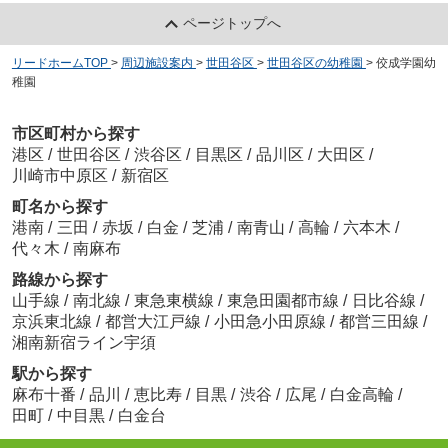
ページトップへ
リードホームTOP
>
周辺施設案内
>
世田谷区
>
世田谷区の幼稚園
>
佼成学園幼
稚園
市区町村から探す
港区
/
世田谷区
/
渋谷区
/
目黒区
/
品川区
/
大田区
/
川崎市中原区
/
新宿区
町名から探す
港南
/
三田
/
赤坂
/
白金
/
芝浦
/
南青山
/
高輪
/
六本木
/
代々木
/
南麻布
路線から探す
山手線
/
南北線
/
東急東横線
/
東急田園都市線
/
日比谷線
/
京浜東北線
/
都営大江戸線
/
小田急小田原線
/
都営三田線
/
湘南新宿ライン宇須
駅から探す
麻布十番
/
品川
/
恵比寿
/
目黒
/
渋谷
/
広尾
/
白金高輪
/
田町
/
中目黒
/
白金台