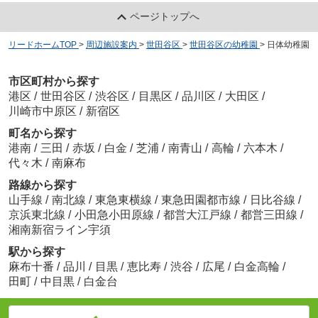
ページトップへ
リードホームTOP
>
周辺施設案内
>
世田谷区
>
世田谷区の幼稚園
>
日体幼稚園
市区町村から探す
港区
/
世田谷区
/
渋谷区
/
目黒区
/
品川区
/
大田区
/
川崎市中原区
/
新宿区
町名から探す
港南
/
三田
/
赤坂
/
白金
/
芝浦
/
南青山
/
高輪
/
六本木
/
代々木
/
南麻布
路線から探す
山手線
/
南北線
/
東急東横線
/
東急田園都市線
/
日比谷線
/
京浜東北線
/
小田急小田原線
/
都営大江戸線
/
都営三田線
/
湘南新宿ライン宇須
駅から探す
麻布十番
/
品川
/
目黒
/
恵比寿
/
渋谷
/
広尾
/
白金高輪
/
田町
/
中目黒
/
白金台