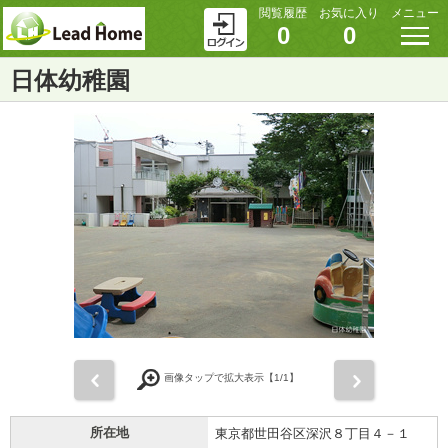
閲覧履歴
お気に入り
メニュー
0
0
日体幼稚園
前
次
画像タップで拡大表示【
1
/1】
所在地
東京都世田谷区深沢８丁目４－１