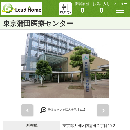
閲覧履歴
お気に入り
メニュー
0
0
東京蒲田医療センター
前
次
画像タップで拡大表示【
1
/1】
所在地
東京都大田区南蒲田２丁目19-2