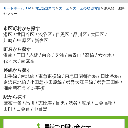
リードホームTOP
>
周辺施設案内
>
大田区
>
大田区の総合病院
>
東京蒲田医療
センター
市区町村から探す
港区
/
世田谷区
/
渋谷区
/
目黒区
/
品川区
/
大田区
/
川崎市中原区
/
新宿区
町名から探す
港南
/
三田
/
赤坂
/
白金
/
芝浦
/
南青山
/
高輪
/
六本木
/
代々木
/
南麻布
路線から探す
山手線
/
南北線
/
東急東横線
/
東急田園都市線
/
日比谷線
/
京浜東北線
/
小田急小田原線
/
都営大江戸線
/
都営三田線
/
湘南新宿ライン宇須
駅から探す
麻布十番
/
品川
/
恵比寿
/
目黒
/
渋谷
/
広尾
/
白金高輪
/
田町
/
白金台
/
中目黒
電話でお問い合わせ