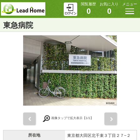
閲覧履歴
お気に入り
メニュー
0
0
東急病院
前
次
画像タップで拡大表示【
1
/1】
所在地
東京都大田区北千束３丁目２７−２