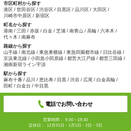
市区町村から探す
港区
/
世田谷区
/
渋谷区
/
目黒区
/
品川区
/
大田区
/
川崎市中原区
/
新宿区
町名から探す
港南
/
三田
/
赤坂
/
白金
/
芝浦
/
南青山
/
高輪
/
六本木
/
代々木
/
南麻布
路線から探す
山手線
/
南北線
/
東急東横線
/
東急田園都市線
/
日比谷線
/
京浜東北線
/
小田急小田原線
/
都営大江戸線
/
都営三田線
/
湘南新宿ライン宇須
駅から探す
麻布十番
/
品川
/
恵比寿
/
目黒
/
渋谷
/
広尾
/
白金高輪
/
田町
/
白金台
/
中目黒
電話でお問い合わせ
営業時間：
9:30～19:30
定休日：
12月31日・1月1日・2日・3日