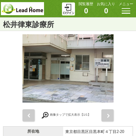
閲覧履歴
お気に入り
メニュー
0
0
松井律東診療所
前
次
画像タップで拡大表示【
1
/1】
所在地
東京都目黒区目黒本町４丁目2-20