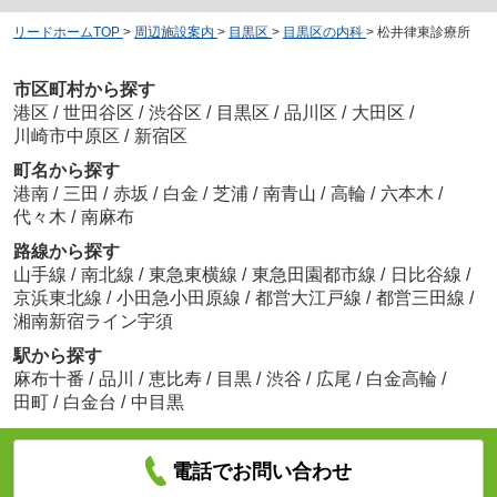
リードホームTOP
>
周辺施設案内
>
目黒区
>
目黒区の内科
>
松井律東診療所
市区町村から探す
港区
/
世田谷区
/
渋谷区
/
目黒区
/
品川区
/
大田区
/
川崎市中原区
/
新宿区
町名から探す
港南
/
三田
/
赤坂
/
白金
/
芝浦
/
南青山
/
高輪
/
六本木
/
代々木
/
南麻布
路線から探す
山手線
/
南北線
/
東急東横線
/
東急田園都市線
/
日比谷線
/
京浜東北線
/
小田急小田原線
/
都営大江戸線
/
都営三田線
/
湘南新宿ライン宇須
駅から探す
麻布十番
/
品川
/
恵比寿
/
目黒
/
渋谷
/
広尾
/
白金高輪
/
田町
/
白金台
/
中目黒
電話でお問い合わせ