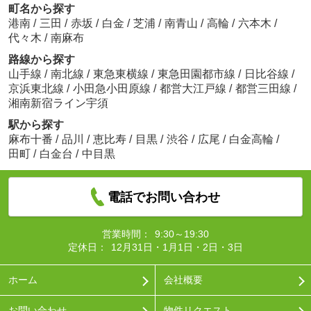
町名から探す
港南
/
三田
/
赤坂
/
白金
/
芝浦
/
南青山
/
高輪
/
六本木
/
代々木
/
南麻布
路線から探す
山手線
/
南北線
/
東急東横線
/
東急田園都市線
/
日比谷線
/
京浜東北線
/
小田急小田原線
/
都営大江戸線
/
都営三田線
/
湘南新宿ライン宇須
駅から探す
麻布十番
/
品川
/
恵比寿
/
目黒
/
渋谷
/
広尾
/
白金高輪
/
田町
/
白金台
/
中目黒
電話でお問い合わせ
営業時間：
9:30～19:30
定休日：
12月31日・1月1日・2日・3日
ホーム
会社概要
お問い合わせ
物件リクエスト