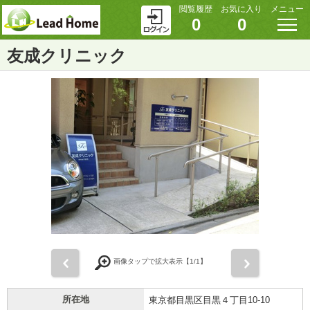
閲覧履歴
お気に入り
メニュー
0
0
友成クリニック
前
次
画像タップで拡大表示【
1
/1】
所在地
東京都目黒区目黒４丁目10-10