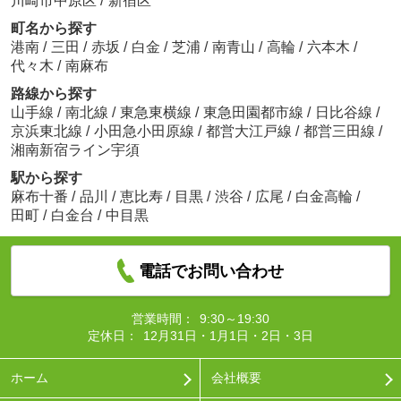
川崎市中原区
/
新宿区
町名から探す
港南
/
三田
/
赤坂
/
白金
/
芝浦
/
南青山
/
高輪
/
六本木
/
代々木
/
南麻布
路線から探す
山手線
/
南北線
/
東急東横線
/
東急田園都市線
/
日比谷線
/
京浜東北線
/
小田急小田原線
/
都営大江戸線
/
都営三田線
/
湘南新宿ライン宇須
駅から探す
麻布十番
/
品川
/
恵比寿
/
目黒
/
渋谷
/
広尾
/
白金高輪
/
田町
/
白金台
/
中目黒
電話でお問い合わせ
営業時間：
9:30～19:30
定休日：
12月31日・1月1日・2日・3日
ホーム
会社概要