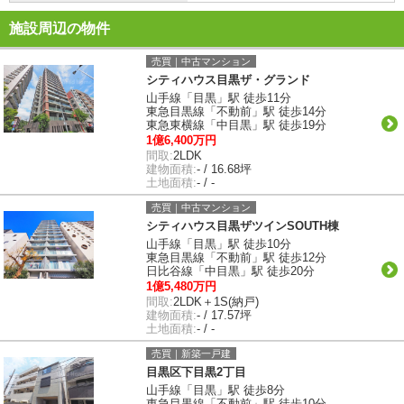
施設周辺の物件
売買｜中古マンション
シティハウス目黒ザ・グランド
山手線「目黒」駅 徒歩11分
東急目黒線「不動前」駅 徒歩14分
東急東横線「中目黒」駅 徒歩19分
1億6,400万円
間取:
2LDK
建物面積:
- / 16.68坪
土地面積:
- / -
売買｜中古マンション
シティハウス目黒ザツインSOUTH棟
山手線「目黒」駅 徒歩10分
東急目黒線「不動前」駅 徒歩12分
日比谷線「中目黒」駅 徒歩20分
1億5,480万円
間取:
2LDK＋1S(納戸)
建物面積:
- / 17.57坪
土地面積:
- / -
売買｜新築一戸建
目黒区下目黒2丁目
山手線「目黒」駅 徒歩8分
東急目黒線「不動前」駅 徒歩10分