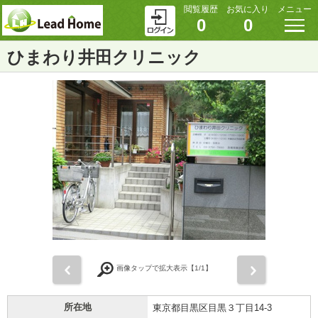
閲覧履歴
お気に入り
メニュー
0
0
ひまわり井田クリニック
前
次
画像タップで拡大表示【
1
/1】
所在地
東京都目黒区目黒３丁目14-3