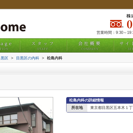
株
営業時間：9:30～19
uage
スタッフ
会社概要
サイ
TION
STAFF
COMPANY
SI
目黒区
>
目黒区の内科
>
松島内科
松島内科の詳細情報
所在地
東京都目黒区五本木１丁目1