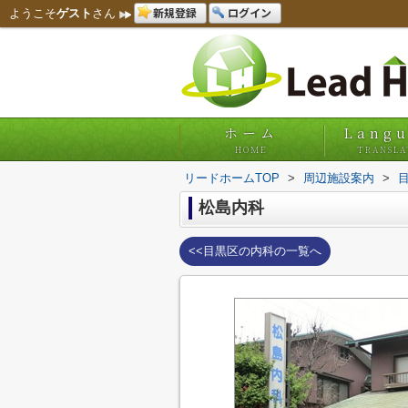
新規登録
ログイン
ようこそ
ゲスト
さん
ホーム
Lang
HOME
TRANSLA
リードホームTOP
>
周辺施設案内
>
松島内科
<<目黒区の内科の一覧へ