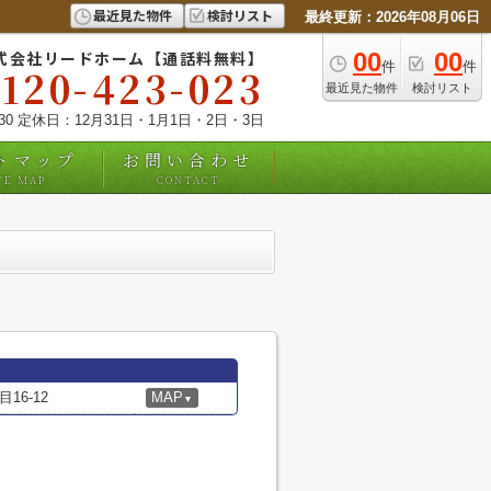
最近見た物件
検討リスト
最終更新：2026年08月06日
式会社リードホーム【通話料無料】
00
00
件
件
0120-423-023
最近見た物件
検討リスト
:30 定休日：12月31日・1月1日・2日・3日
トマップ
お問い合わせ
TE MAP
CONTACT
6-12
MAP
▼