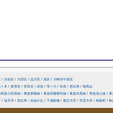
区
/
渋谷区
/
大田区
/
品川区
/
港区
/
川崎市中原区
代々木
/
東雪谷
/
世田谷
/
赤堤
/
等々力
/
松原
/
恵比寿
/
南馬込
小田急小田原線
/
東急東横線
/
東急田園都市線
/
東急目黒線
/
東急池上線
/
東
町
/
祐天寺
/
恵比寿
/
自由が丘
/
千歳船橋
/
都立大学
/
学芸大学
/
桜新町
/
駒