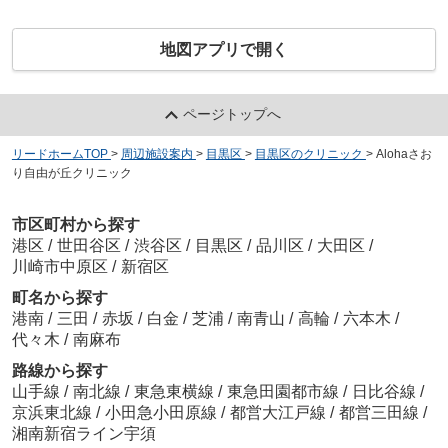
地図アプリで開く
ページトップへ
リードホームTOP
>
周辺施設案内
>
目黒区
>
目黒区のクリニック
>
Alohaさお
り自由が丘クリニック
市区町村から探す
港区
/
世田谷区
/
渋谷区
/
目黒区
/
品川区
/
大田区
/
川崎市中原区
/
新宿区
町名から探す
港南
/
三田
/
赤坂
/
白金
/
芝浦
/
南青山
/
高輪
/
六本木
/
代々木
/
南麻布
路線から探す
山手線
/
南北線
/
東急東横線
/
東急田園都市線
/
日比谷線
/
京浜東北線
/
小田急小田原線
/
都営大江戸線
/
都営三田線
/
湘南新宿ライン宇須