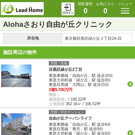
閲覧履歴
お気に入り
メニュー
0
0
Alohaさおり自由が丘クリニック
所在地
東京都目黒区緑が丘２丁目24-15
施設周辺の物件
売買｜売地
目黒区緑が丘2丁目
東急東横線「自由が丘」駅 徒歩10分
東急大井町線「緑が丘」駅 徒歩9分
東急目黒線「大岡山」駅 徒歩15分
2億9,700万円
間取:
-
建物面積:
- / 106.52坪
土地面積:
352.16㎡ / 106.52坪
売買｜中古マンション
自由が丘アーバンライフ
東急東横線「自由が丘」駅 徒歩6分
東急目黒線「奥沢」駅 徒歩9分
東急大井町線「緑が丘」駅 徒歩9分