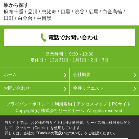
駅から探す
麻布十番
/
品川
/
恵比寿
/
目黒
/
渋谷
/
広尾
/
白金高輪
/
田町
/
白金台
/
中目黒
電話でお問い合わせ
営業時間：
9:30～19:30
定休日：
12月31日・1月1日・2日・3日
ホーム
会社概要
お問い合わせ
物件リクエスト
プライバシーポリシー
利用規約
アクセスマップ
PCサイト
Copyright(c) 株式会社リードホーム All rights reserved.
当サイトでは、お客様の当サイト利用状況把握、サービス向上検討を目的と
して、クッキー（Cookie）を使用しています。
詳しくは、当社の
「Cookieの取扱いについて」
をご確認ください。