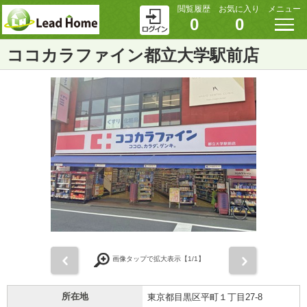
閲覧履歴
お気に入り
メニュー
0
0
ココカラファイン都立大学駅前店
前
次
画像タップで拡大表示【
1
/1】
所在地
東京都目黒区平町１丁目27-8