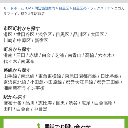
リードホームTOP
>
周辺施設案内
>
目黒区
>
目黒区のドラッグストア
>
ココカ
ラファイン都立大学駅前店
市区町村から探す
港区
/
世田谷区
/
渋谷区
/
目黒区
/
品川区
/
大田区
/
川崎市中原区
/
新宿区
町名から探す
港南
/
三田
/
赤坂
/
白金
/
芝浦
/
南青山
/
高輪
/
六本木
/
代々木
/
南麻布
路線から探す
山手線
/
南北線
/
東急東横線
/
東急田園都市線
/
日比谷線
/
京浜東北線
/
小田急小田原線
/
都営大江戸線
/
都営三田線
/
湘南新宿ライン宇須
駅から探す
麻布十番
/
品川
/
恵比寿
/
目黒
/
渋谷
/
広尾
/
白金高輪
/
田町
/
白金台
/
中目黒
電話でお問い合わせ