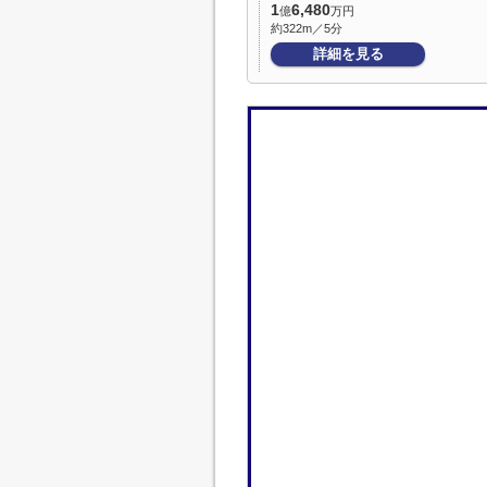
1
6,480
億
万円
約322m／5分
詳細を見る