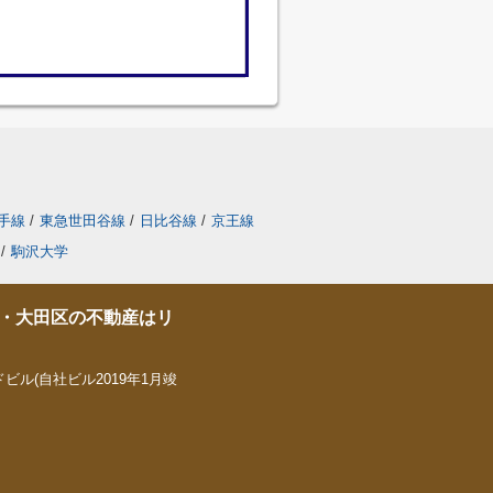
手線
/
東急世田谷線
/
日比谷線
/
京王線
/
駒沢大学
・大田区の不動産はリ
ビル(自社ビル2019年1月竣