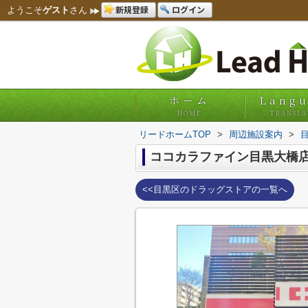
新規登録
ログイン
ようこそ
ゲスト
さん
ホーム
Lang
HOME
TRANSLA
リードホームTOP
>
周辺施設案内
>
ココカラファイン目黒大橋
<<目黒区のドラッグストアの一覧へ