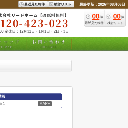
最近見た物件
検討リスト
最終更新：2026年08月06日
式会社リードホーム【通話料無料】
00
00
件
件
0120-423-023
最近見た物件
検討リスト
:30 定休日：12月31日・1月1日・2日・3日
トマップ
お問い合わせ
TE MAP
CONTACT
情報
-1
MAP
▼