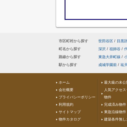
市区町村から探す
世田谷区
/
目黒
町名から探す
深沢
/
祖師谷
/
路線から探す
東急大井町線
/
駅から探す
成城学園前
/
祐
ホーム
最大級の未公
会社概要
人気アクセス
プライバシーポリシー
物件
利用規約
完成済み物件
サイトマップ
東急沿線物件
物件カタログ
建築条件無し