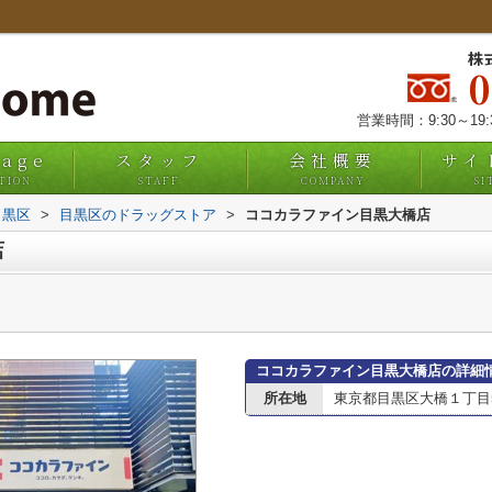
株
営業時間：9:30～19
uage
スタッフ
会社概要
サイ
TION
STAFF
COMPANY
SI
目黒区
>
目黒区のドラッグストア
>
ココカラファイン目黒大橋店
店
ココカラファイン目黒大橋店の詳細
所在地
東京都目黒区大橋１丁目5