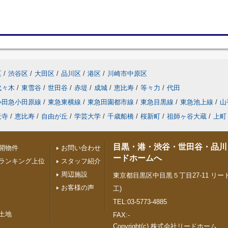
区
/
渋谷区
/
大田区
/
品川区
/
港区
/
川崎市中原区
代々木
/
東雪谷
/
世田谷
/
赤堤
/
成城
/
恵比寿
/
等々力
/
代田
小田急小田原線
/
東急東横線
/
東急田園都市線
/
東急目黒線
/
東急池上線
/
山
天寺
/
恵比寿
/
自由が丘
/
学芸大学
/
千歳船橋
/
桜新町
/
祖師ヶ谷大蔵
/
上町
目黒・港・渋谷・世田谷・品川
開物件
お問い合わせ
ードホームへ
ランキング上位
スタッフ紹介
周辺施設
東京都目黒区中目黒５丁目27-11 リード
お客様の声
工)
TEL:03-5773-4885
土地
FAX:-
Copyright(c) 株式会社リードホーム