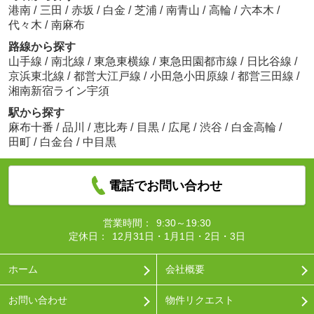
港南
/
三田
/
赤坂
/
白金
/
芝浦
/
南青山
/
高輪
/
六本木
/
代々木
/
南麻布
路線から探す
山手線
/
南北線
/
東急東横線
/
東急田園都市線
/
日比谷線
/
京浜東北線
/
都営大江戸線
/
小田急小田原線
/
都営三田線
/
湘南新宿ライン宇須
駅から探す
麻布十番
/
品川
/
恵比寿
/
目黒
/
広尾
/
渋谷
/
白金高輪
/
田町
/
白金台
/
中目黒
電話でお問い合わせ
営業時間：
9:30～19:30
定休日：
12月31日・1月1日・2日・3日
ホーム
会社概要
お問い合わせ
物件リクエスト