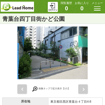
閲覧履歴
お気に入り
メニュー
0
0
青葉台四丁目街かど公園
前
次
画像タップで拡大表示【
1
/1】
所在地
東京都目黒区青葉台４丁目4-8