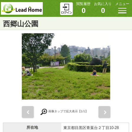
閲覧履歴
お気に入り
メニュー
0
0
西郷山公園
前
次
画像タップで拡大表示【
1
/1】
所在地
東京都目黒区青葉台２丁目10-28