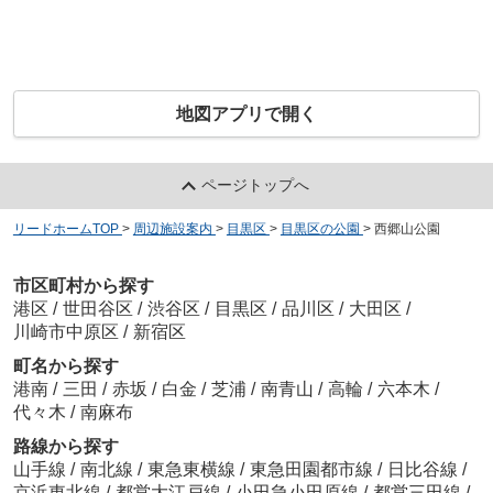
地図アプリで開く
ページトップへ
リードホームTOP
>
周辺施設案内
>
目黒区
>
目黒区の公園
>
西郷山公園
市区町村から探す
港区
/
世田谷区
/
渋谷区
/
目黒区
/
品川区
/
大田区
/
川崎市中原区
/
新宿区
町名から探す
港南
/
三田
/
赤坂
/
白金
/
芝浦
/
南青山
/
高輪
/
六本木
/
代々木
/
南麻布
路線から探す
山手線
/
南北線
/
東急東横線
/
東急田園都市線
/
日比谷線
/
京浜東北線
/
都営大江戸線
/
小田急小田原線
/
都営三田線
/