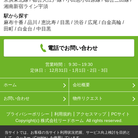
湘南新宿ライン宇須
駅から探す
麻布十番
/
品川
/
恵比寿
/
目黒
/
渋谷
/
広尾
/
白金高輪
/
田町
/
白金台
/
中目黒
電話でお問い合わせ
営業時間：
9:30～19:30
定休日：
12月31日・1月1日・2日・3日
ホーム
会社概要
お問い合わせ
物件リクエスト
プライバシーポリシー
利用規約
アクセスマップ
PCサイト
Copyright(c) 株式会社リードホーム All rights reserved.
当サイトでは、お客様の当サイト利用状況把握、サービス向上検討を目的と
して、クッキー（Cookie）を使用しています。