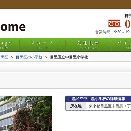
株
営業時間：9:30～19
uage
スタッフ
会社概要
サイ
TION
STAFF
COMPANY
SI
目黒区
>
目黒区の小学校
>
目黒区立中目黒小学校
目黒区立中目黒小学校の詳細情報
所在地
東京都目黒区中目黒３丁目1