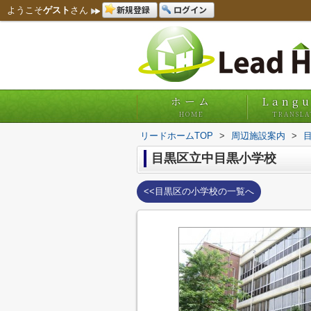
新規登録
ログイン
ようこそ
ゲスト
さん
ホーム
Lang
HOME
TRANSLA
リードホームTOP
>
周辺施設案内
>
目黒区立中目黒小学校
<<目黒区の小学校の一覧へ