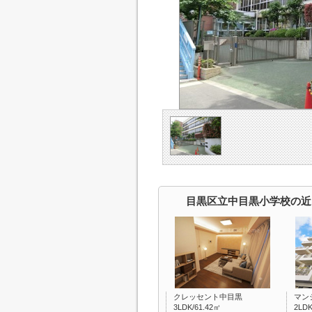
目黒区立中目黒小学校の近
クレッセント中目黒
マン
3LDK/61.42㎡
2LDK