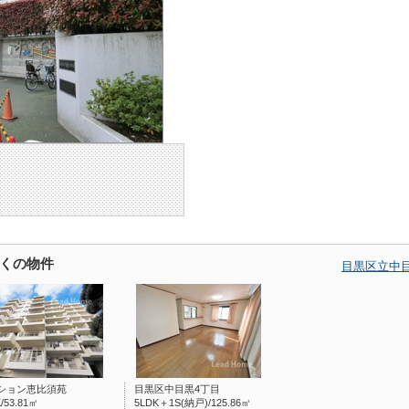
くの物件
目黒区立中
ション恵比須苑
目黒区中目黒4丁目
/53.81㎡
5LDK＋1S(納戸)/125.86㎡