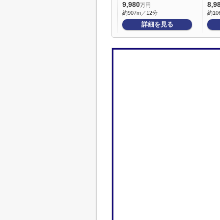
9,980
8,9
万円
約907m／12分
約10
詳細を見る