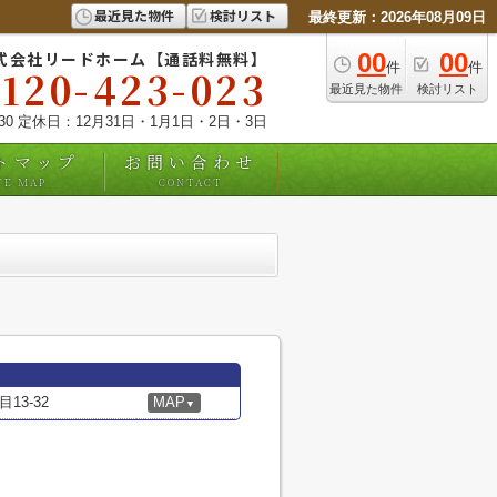
最近見た物件
検討リスト
最終更新：2026年08月09日
式会社リードホーム【通話料無料】
00
00
件
件
0120-423-023
最近見た物件
検討リスト
:30 定休日：12月31日・1月1日・2日・3日
トマップ
お問い合わせ
TE MAP
CONTACT
3-32
MAP
▼