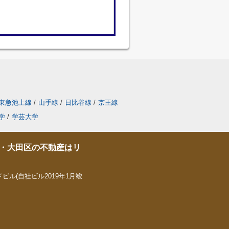
東急池上線
/
山手線
/
日比谷線
/
京王線
学
/
学芸大学
・大田区の不動産はリ
ビル(自社ビル2019年1月竣