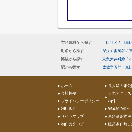
市区町村から探す
世田谷区
/
目黒
町名から探す
深沢
/
祖師谷
/
路線から探す
東急大井町線
/
駅から探す
成城学園前
/
恵
ホーム
最大級の未公
会社概要
人気アクセス
プライバシーポリシー
物件
利用規約
完成済み物件
サイトマップ
東急沿線物件
物件カタログ
建築条件無し