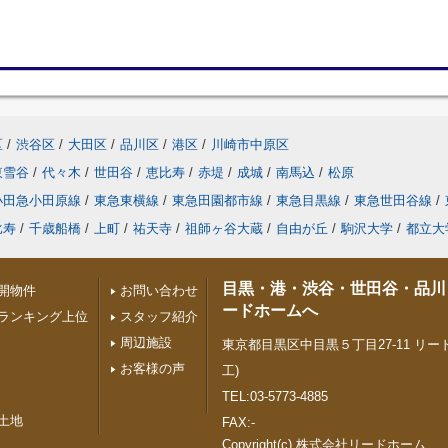
区
/
渋谷区
/
大田区
/
品川区
/
港区
/
川崎市中原区
東雪谷
/
代々木
/
世田谷
/
恵比寿
/
赤堤
/
成城
/
南馬込
/
松原
小田急小田原線
/
東急東横線
/
東急田園都市線
/
東急目黒線
/
東急世田谷線
/
比寿
/
千歳船橋
/
上町
/
祐天寺
/
祖師ヶ谷大蔵
/
自由が丘
/
駒沢大学
/
都立大
目黒・港・渋谷・世田谷・品川
開物件
お問い合わせ
ードホームへ
ランキング上位
スタッフ紹介
周辺施設
東京都目黒区中目黒５丁目27-11 リード
お客様の声
工)
TEL:03-5773-4885
土地
FAX:-
Copyright(c) 株式会社リードホーム