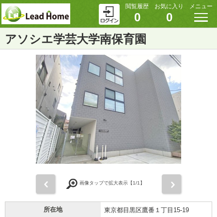
閲覧履歴
お気に入り
メニュー
0
0
アソシエ学芸大学南保育園
前
次
画像タップで拡大表示【
1
/1】
所在地
東京都目黒区鷹番１丁目15-19