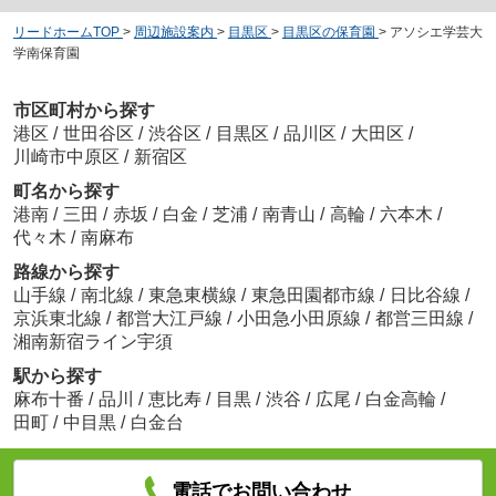
リードホームTOP
>
周辺施設案内
>
目黒区
>
目黒区の保育園
>
アソシエ学芸大
学南保育園
市区町村から探す
港区
/
世田谷区
/
渋谷区
/
目黒区
/
品川区
/
大田区
/
川崎市中原区
/
新宿区
町名から探す
港南
/
三田
/
赤坂
/
白金
/
芝浦
/
南青山
/
高輪
/
六本木
/
代々木
/
南麻布
路線から探す
山手線
/
南北線
/
東急東横線
/
東急田園都市線
/
日比谷線
/
京浜東北線
/
都営大江戸線
/
小田急小田原線
/
都営三田線
/
湘南新宿ライン宇須
駅から探す
麻布十番
/
品川
/
恵比寿
/
目黒
/
渋谷
/
広尾
/
白金高輪
/
田町
/
中目黒
/
白金台
電話でお問い合わせ