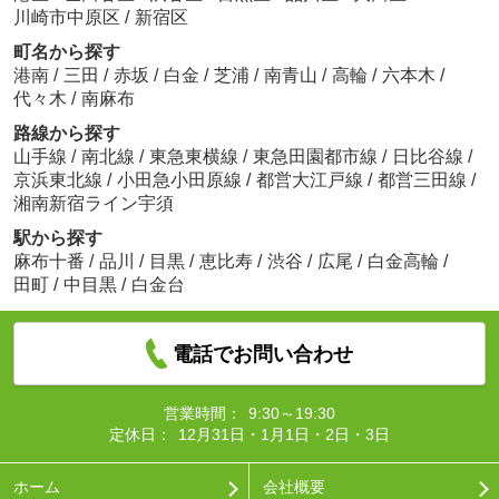
川崎市中原区
/
新宿区
町名から探す
港南
/
三田
/
赤坂
/
白金
/
芝浦
/
南青山
/
高輪
/
六本木
/
代々木
/
南麻布
路線から探す
山手線
/
南北線
/
東急東横線
/
東急田園都市線
/
日比谷線
/
京浜東北線
/
小田急小田原線
/
都営大江戸線
/
都営三田線
/
湘南新宿ライン宇須
駅から探す
麻布十番
/
品川
/
目黒
/
恵比寿
/
渋谷
/
広尾
/
白金高輪
/
田町
/
中目黒
/
白金台
電話でお問い合わせ
営業時間：
9:30～19:30
定休日：
12月31日・1月1日・2日・3日
ホーム
会社概要