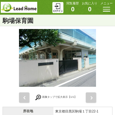
閲覧履歴
お気に入り
メニュー
0
0
駒場保育園
前
次
画像タップで拡大表示【
1
/1】
所在地
東京都目黒区駒場１丁目22-1