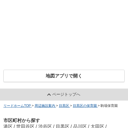
地図アプリで開く
ページトップへ
リードホームTOP
>
周辺施設案内
>
目黒区
>
目黒区の保育園
>
駒場保育園
市区町村から探す
港区
/
世田谷区
/
渋谷区
/
目黒区
/
品川区
/
大田区
/