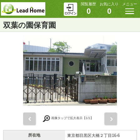
閲覧履歴
お気に入り
メニュー
0
0
双葉の園保育園
前
次
画像タップで拡大表示【
1
/1】
所在地
東京都目黒区大橋２丁目16-6