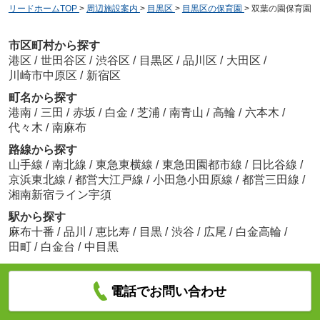
リードホームTOP
>
周辺施設案内
>
目黒区
>
目黒区の保育園
>
双葉の園保育園
市区町村から探す
港区
/
世田谷区
/
渋谷区
/
目黒区
/
品川区
/
大田区
/
川崎市中原区
/
新宿区
町名から探す
港南
/
三田
/
赤坂
/
白金
/
芝浦
/
南青山
/
高輪
/
六本木
/
代々木
/
南麻布
路線から探す
山手線
/
南北線
/
東急東横線
/
東急田園都市線
/
日比谷線
/
京浜東北線
/
都営大江戸線
/
小田急小田原線
/
都営三田線
/
湘南新宿ライン宇須
駅から探す
麻布十番
/
品川
/
恵比寿
/
目黒
/
渋谷
/
広尾
/
白金高輪
/
田町
/
白金台
/
中目黒
電話でお問い合わせ