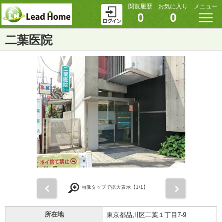
閲覧履歴
お気に入り
メニュー
0
0
二葉医院
前
次
画像タップで拡大表示【
1
/1】
所在地
東京都品川区二葉１丁目7-9