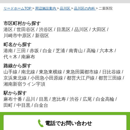
リードホームTOP
>
周辺施設案内
>
品川区
>
品川区の内科
>
二葉医院
市区町村から探す
港区
/
世田谷区
/
渋谷区
/
目黒区
/
品川区
/
大田区
/
川崎市中原区
/
新宿区
町名から探す
港南
/
三田
/
赤坂
/
白金
/
芝浦
/
南青山
/
高輪
/
六本木
/
代々木
/
南麻布
路線から探す
山手線
/
南北線
/
東急東横線
/
東急田園都市線
/
日比谷線
/
京浜東北線
/
小田急小田原線
/
都営大江戸線
/
都営三田線
/
湘南新宿ライン宇須
駅から探す
麻布十番
/
品川
/
目黒
/
恵比寿
/
渋谷
/
広尾
/
白金高輪
/
田町
/
中目黒
/
白金台
電話でお問い合わせ