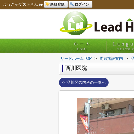
新規登録
ログイン
ようこそ
ゲスト
さん
ホーム
Lang
HOME
TRANSLA
リードホームTOP
>
周辺施設案内
>
西川医院
<<品川区の内科の一覧へ