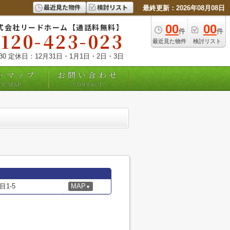
最近見た物件
検討リスト
最終更新：2026年08月08日
式会社リードホーム【通話料無料】
00
00
件
件
0120-423-023
最近見た物件
検討リスト
:30 定休日：12月31日・1月1日・2日・3日
トマップ
お問い合わせ
TE MAP
CONTACT
1-5
MAP
▼