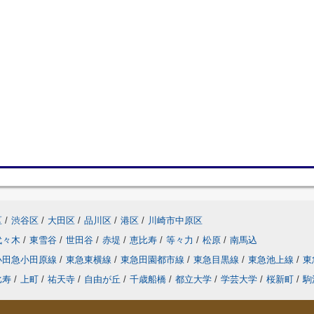
区
/
渋谷区
/
大田区
/
品川区
/
港区
/
川崎市中原区
代々木
/
東雪谷
/
世田谷
/
赤堤
/
恵比寿
/
等々力
/
松原
/
南馬込
小田急小田原線
/
東急東横線
/
東急田園都市線
/
東急目黒線
/
東急池上線
/
東
比寿
/
上町
/
祐天寺
/
自由が丘
/
千歳船橋
/
都立大学
/
学芸大学
/
桜新町
/
駒