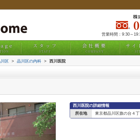
株
営業時間：9:30～19
uage
スタッフ
会社概要
サイ
TION
STAFF
COMPANY
SI
品川区
>
品川区の内科
>
西川医院
西川医院の詳細情報
所在地
東京都品川区旗の台４丁目